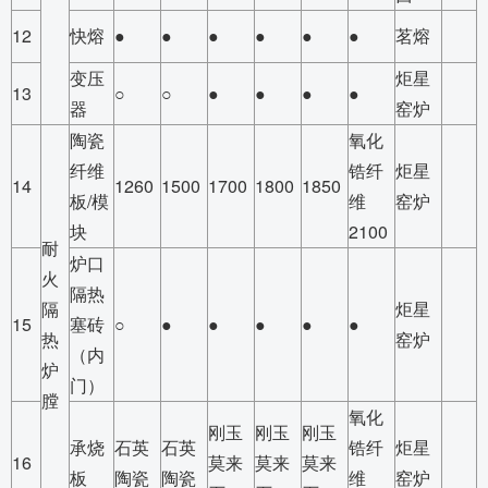
12
快熔
●
●
●
●
●
●
茗熔
变压
炬星
13
○
○
●
●
●
●
器
窑炉
陶瓷
氧化
纤维
锆纤
炬星
14
1260
1500
1700
1800
1850
板/模
维
窑炉
块
2100
耐
炉口
火
隔热
隔
炬星
15
塞砖
○
●
●
●
●
●
热
窑炉
（内
炉
门）
膛
氧化
刚玉
刚玉
刚玉
承烧
石英
石英
锆纤
炬星
16
莫来
莫来
莫来
板
陶瓷
陶瓷
维
窑炉