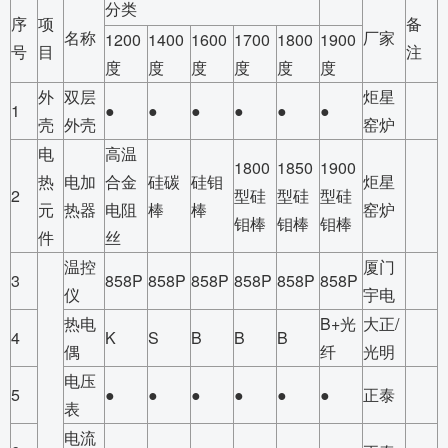
分类
序
项
备
名称
厂家
1200
1400
1600
1700
1800
1900
号
目
注
度
度
度
度
度
度
外
双层
炬星
1
●
●
●
●
●
●
壳
外壳
窑炉
电
高温
1800
1850
1900
热
电加
合金
硅碳
硅钼
炬星
2
型硅
型硅
型硅
元
热器
电阻
棒
棒
窑炉
钼棒
钼棒
钼棒
件
丝
温控
厦门
3
858P
858P
858P
858P
858P
858P
仪
宇电
热电
B+光
大正/
4
K
S
B
B
B
偶
纤
光明
电压
5
●
●
●
●
●
●
正泰
表
电流