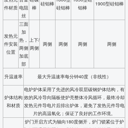
硅钼棒
1900型硅钼棒
件材质
电阻
棒
硅钼棒
钼棒
丝
三面
加
发热元
热，
上下/
件安装
两侧
两侧
两侧
两侧
两侧
两侧
位置
加底
部
升温速率
最大升温速率每分钟40度（非线性）
电炉炉体采用了先进的风冷双层碳钢炉体结构，有
炉体结构
效的风冷导向隔板使炉壳整体冷风循环，最终冷却
和材质
发热元件导电片后排出炉体，避免了发热元件导电
片的高温氧化；保证了良好的工作环境。
炉门开启方式为轴向180度侧开，炉门锁紧位于炉