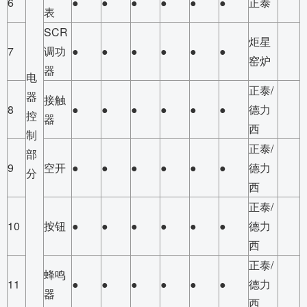
6
●
●
●
●
●
●
正泰
表
SCR
炬星
7
调功
●
●
●
●
●
●
窑炉
器
电
正泰/
器
接触
8
●
●
●
●
●
●
德力
控
器
西
制
正泰/
部
9
空开
●
●
●
●
●
●
德力
分
西
正泰/
10
按钮
●
●
●
●
●
●
德力
西
正泰/
蜂鸣
11
●
●
●
●
●
●
德力
器
西