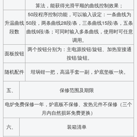
算法，能获得光滑平顺的曲线控制效果；
50段程序控制功能，可以输入设定：一条曲线为
升温曲线
50段，两条曲线28段/条，三条曲线15段/条，五条
段数
曲线9段/条；可同时输入多条曲线，使用时可任意
调用。
两个按钮分别为：主电源按钮/旋钮、加热室接通
面板按钮
按钮/旋钮。
随机配件
坩埚钳一把，高温手套一副，炉底垫板一块。
五、
保修范围及期限
电炉免费保修一年，炉底板不保修、发热元件不保修（三个
月内自然损坏免费更换）
六、
装箱清单