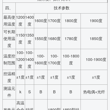
四、
技术参数
最高使
1200
1400
1600度
1700度
1800度
1900度
用温度
度
度
可长期
1150
1350
使用温
1550度
1680度
1780度
1850度
度
度
度
100-
100-
温度控
100-
100-
100-1800
1200
1400
100-1900度
制范围
1600度
1700度
度
度
度
控温精
±1度
±1度
±1度
±1度
±1度
±1度
度
测温元
k
S
B
B
B
热电偶+光纤
件
高温
发热元
合金
硅碳
1800型
1850型硅