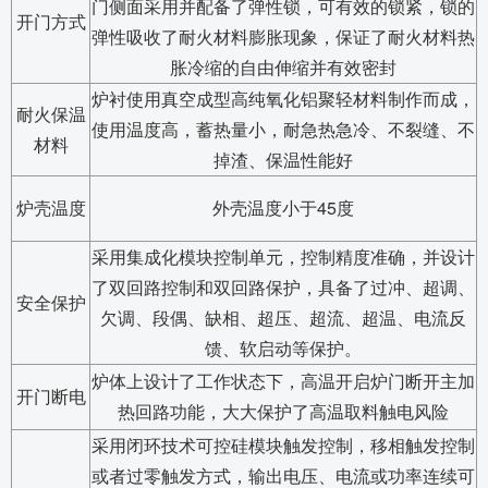
门侧面采用并配备了弹性锁，可有效的锁紧，锁的
开门方式
弹性吸收了耐火材料膨胀现象，保证了耐火材料热
胀冷缩的自由伸缩并有效密封
炉衬使用真空成型高纯氧化铝聚轻材料制作而成，
耐火保温
使用温度高，蓄热量小，耐急热急冷、不裂缝、不
材料
掉渣、保温性能好
炉壳温度
外壳温度小于45度
采用集成化模块控制单元，控制精度准确，并设计
了双回路控制和双回路保护，具备了过冲、超调、
安全保护
欠调、段偶、缺相、超压、超流、超温、电流反
馈、软启动等保护。
炉体上设计了工作状态下，高温开启炉门断开主加
开门断电
热回路功能，大大保护了高温取料触电风险
采用闭环技术可控硅模块触发控制，移相触发控制
或者过零触发方式，输出电压、电流或功率连续可