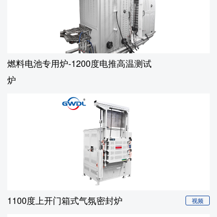
燃料电池专用炉-1200度电推高温测试
炉
1100度上开门箱式气氛密封炉
视频