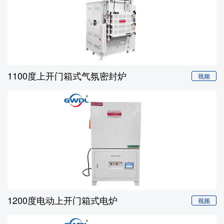
1100度上开门箱式气氛密封炉
视频
1200度电动上开门箱式电炉
视频