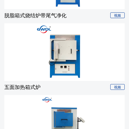
脱脂箱式烧结炉带尾气净化
视频
五面加热箱式炉
视频