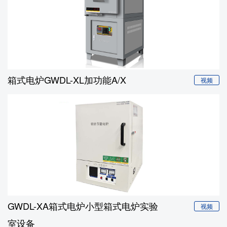
箱式电炉GWDL-XL加功能A/X
视频
GWDL-XA箱式电炉小型箱式电炉实验
视频
室设备