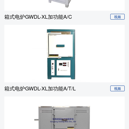
箱式电炉GWDL-XL加功能A/C
视频
箱式电炉GWDL-XL加功能A/T/L
视频