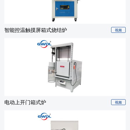
智能控温触摸屏箱式烧结炉
视频
电动上开门箱式炉
视频