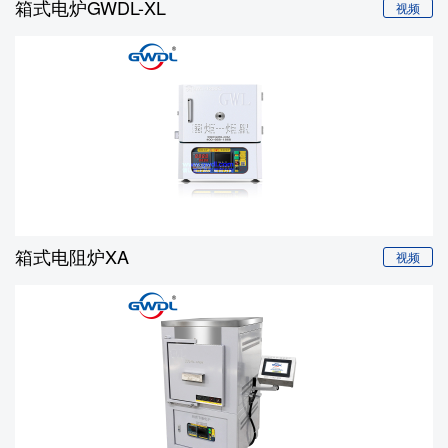
箱式电炉GWDL-XL
视频
箱式电阻炉XA
视频