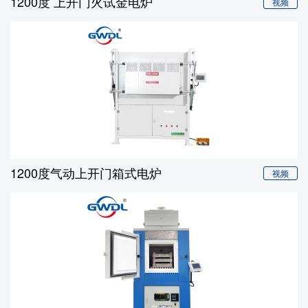
1200度 上开门火试金电炉
视频
1200度气动上开门箱式电炉
视频