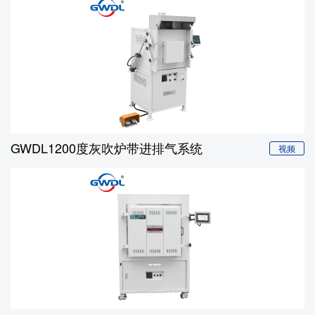
GWDL1200度灰吹炉带进排气系统
视频