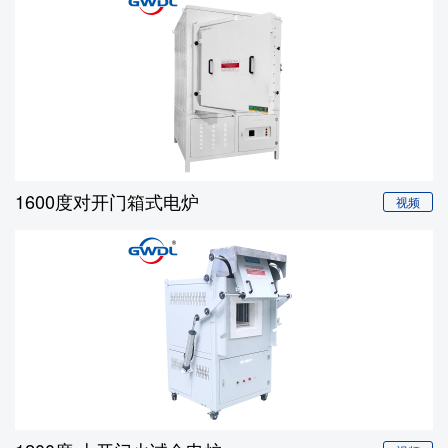
1600度对开门箱式电炉
视频