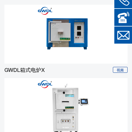
GWDL箱式电炉X
视频