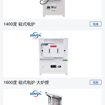
1400度 箱式电炉
视频
1600度 箱式电炉 大炉膛
视频