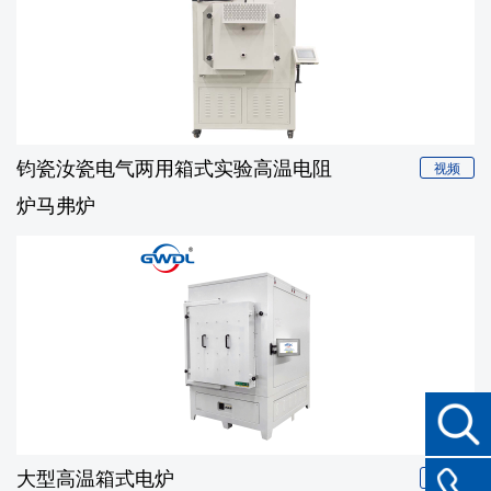
钧瓷汝瓷电气两用箱式实验高温电阻
视频
炉马弗炉
大型高温箱式电炉
视频