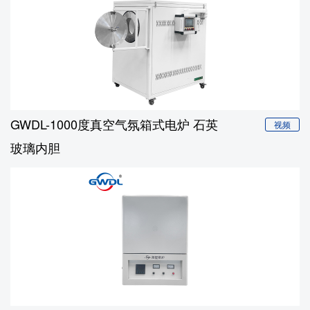
GWDL-1000度真空气氛箱式电炉 石英
视频
玻璃内胆