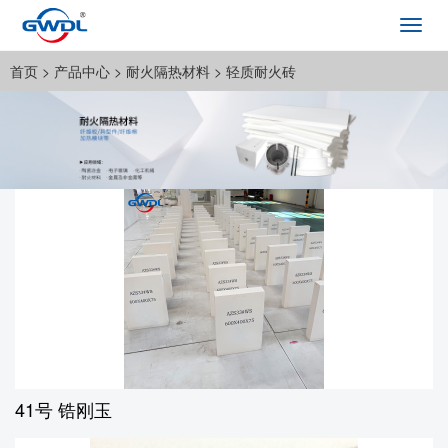
Toggl
navig
首页
>
产品中心
>
耐火隔热材料
>
轻质耐火砖
41号 锆刚玉