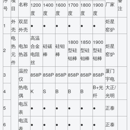
序
项
备
名称
厂家
1200
1400
1600
1700
1800
1900
号
目
注
度
度
度
度
度
度
外
双层
炬星
1
●
●
●
●
●
●
壳
外壳
窑炉
电
高温
1800
1850
1900
热
电加
合金
硅碳
硅钼
炬星
2
型硅
型硅
型硅
元
热器
电阻
棒
棒
窑炉
钼棒
钼棒
钼棒
件
丝
温控
厦门
3
858P
858P
858P
858P
858P
858P
仪
宇电
热电
B+光
大正/
4
K
S
B
B
B
偶
纤
光明
电压
5
●
●
●
●
●
●
正泰
表
电流
6
●
●
●
●
●
●
正泰
表