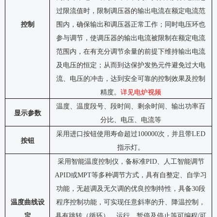
过限流值时，限制调压器的输出电流在额定电流范
控制
围内，确保输出和调压器正常工作；同时电压环也
参与调节，使调压器的输出电流被限制在额定电流
范围内，在有充分调节余量的前提下维持输出电
流
及电压
的恒定
；从而到达保护发热元件避免过大电
流、电压的冲击，达到安全可靠的控制效果及控制
精度。
详见电炉视频
温度、温度段号、段时间、剩余时间、输出功率百
显示参数
分比、电压、电流等
采用进口按钮使用寿命超过
100000次，并且带LED
按钮
指示灯。
采用智能温度控制仪，
备标准
PID、人工智能调节
APID或MPT等多种调节方式，具有自整定、自学习
功能，无超调及无欠调的优良控制特性
，
具备
30段
温度曲线设
程序控制功能，可实现任意斜率的升、降温控制，
定
具有跳转（循环）、运行、暂停及停止等可编程/可