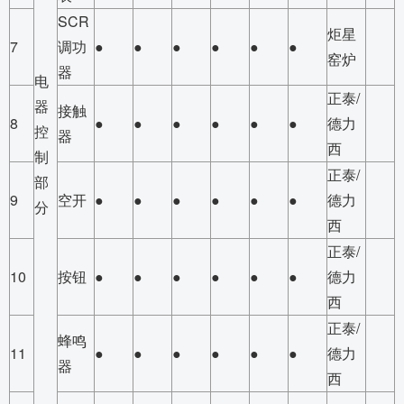
SCR
炬星
7
调功
●
●
●
●
●
●
窑炉
器
电
正泰/
器
接触
8
●
●
●
●
●
●
德力
控
器
西
制
正泰/
部
9
空开
●
●
●
●
●
●
德力
分
西
正泰/
10
按钮
●
●
●
●
●
●
德力
西
正泰/
蜂鸣
11
●
●
●
●
●
●
德力
器
西