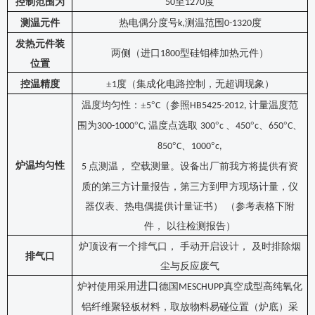
控制范围为
至
度
50
1
27
0
测温元件
热电偶分度号
测温范围
度
k
,
0-1
3
20
发热元件装
两侧（进口
型硅钼棒加热元件
）
1800
位置
控温精度
±
度（集成化电路控制，无超调现象）
1
温度均匀性：
±
°
（参照
计量温度范
5
C
HB5425-2012,
围为
°
温度点选取
°
、
°
、
°
、
300-1000
C,
300
c
450
c
650
C
°
、
°
850
C
1000
c,
炉温均匀性
点测温， 空载测量。设备出厂前我方将提供有资
5
质的第三方计量报告，第三方到甲方现场计量，仪
器仪表、热电偶提供计量证书） （参考表格下附
件， 以往检测报告）
炉顶设有一个排气口，
手动开启设计，
及时排除烟
排气口
尘与反应废气
进口
炉衬使用采用
德国
真空成型高纯氧化
MESCHUPP
铝纤维聚轻板材料
，取放物料易碰位置（炉底）采