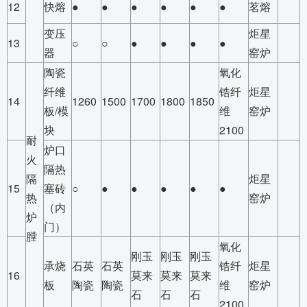
12
快熔
●
●
●
●
●
●
茗熔
变压
炬星
13
○
○
●
●
●
●
器
窑炉
陶瓷
氧化
纤维
锆纤
炬星
14
1260
1500
1700
1800
1850
板/模
维
窑炉
块
2100
耐
炉口
火
隔热
隔
炬星
15
塞砖
○
●
●
●
●
●
热
窑炉
（内
炉
门）
膛
氧化
刚玉
刚玉
刚玉
承烧
石英
石英
锆纤
炬星
16
莫来
莫来
莫来
板
陶瓷
陶瓷
维
窑炉
石
石
石
2100