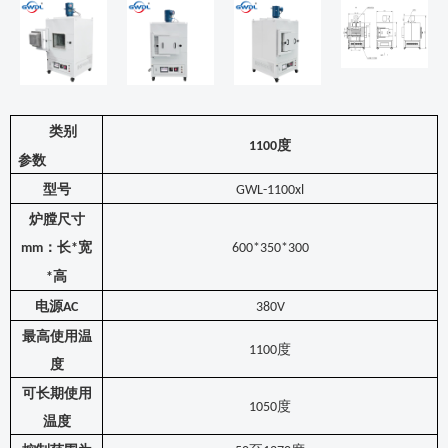
类别
度
1
1
00
参数
型号
GWL-1
1
00
xl
炉膛尺寸
：长
宽
mm
*
600*350*300
高
*
电源
AC
380V
最高使用温
度
1
10
0
度
可长期使用
度
1
05
0
温度