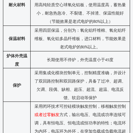
耐火材料
用高纯轻质空心球氧化铝板，使用温度高，蓄热量
小，耐急热急冷、不裂缝、不掉渣、保温性能好
（节能效果是老式电炉的
以上）
80%
采用四层保温，分别为：氧化铝纤维棉、氧化铝纤
保温材料
维板、氧化铝多晶纤维板，进口材料，节能效果是
老式电炉的
以上。
80%
炉体外壳温
长期使用不停炉，外壳温度小于
度
45
度
采用集成化模块控制单元，控制精度准确，并设计
了双回路控制和双回路保护，具备了过冲、超调、
保护
欠调、段偶、缺相、超压、超流、超温、电流反
馈、软启动等保护
采用
闭环技术可控硅
模块
触发
控制，
移相触发控制
或者过零触发
方式，输出电压、电流或功率连续可
调，具有恒电压、恒电流或恒功率的特性
；
电流环
为内环，电压环为外环
，
在突加负载或负载电流超