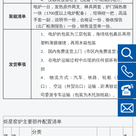
4、
电炉一台，
发热原件两支、棒具两套，炉门隔热塞
一块（
度以上电炉配备），坩埚钳一把，高温
1700
装箱清单
手套一副，说明书一份，合格证一份，验收报告
（出厂检测报告）一份，销售送货单一份。
电炉的包装为三层包装，海绵纸包裹后再用
1、
塑料薄膜缠绕，再用木箱包装
国内免费送货上门（市区内免费送货）
2、
在电炉运输过程中出现的任何损坏有我方承
3、
发货事项
担
物流方式：汽车、铁路、轮船（外贸出
4、
口）、空运（外贸出口）运输，距离较近的我公
司委派专车运输（包装为木托加纸箱）。
炬星窑炉主要部件配置清单
分类