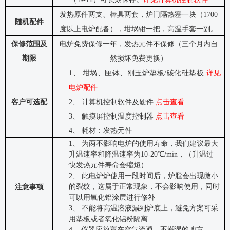
发热原件两支、棒具两套，炉门隔热塞一块（
1700
随机配件
度以上电炉配备），坩埚钳一把，高温手套一副。
保修范围及
电炉免费保修一年，发热元件不保修（三个月内自
期限
然损坏免费更换）
1、
坩埚、匣钵、刚玉炉垫板
/碳化硅垫板
详见
电炉配件
客户可选配
2、
计算机控制软件及硬件
点击查看
3、
触摸屏控制温度控制器
点击查看
4、
耗材：发热元件
1、
为两不影响电炉的使用寿命，我们建议最大
升温速率和降温速率为
10-20℃
/min
，（升温过
快发热元件寿命会缩短）
2、
此电炉炉使用一段时间后，炉膛会出现微小
的裂纹，这属于正常现象，不会影响使用，同时
注意事项
可以用氧化铝涂层进行修补
3、
不能将高温溶液漏到炉底上，避免方案可采
用垫板或者氧化铝粉隔离
仪器应放置在空气流通，不潮湿的地方。