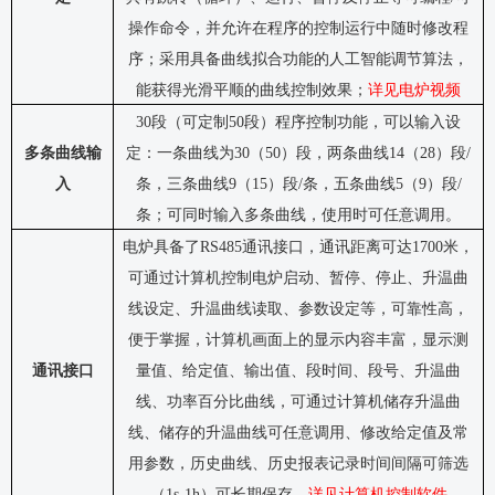
操作命令，并允许在程序的控制运行中随时修改程
序；采用具备曲线拟合功能的人工智能调节算法，
能获得光滑平顺的曲线控制效果；
详见电炉视频
30段（可定制50段）程序控制功能，可以输入设
多条曲线输
定：一条曲线为30（50）段，两条曲线14（28）段/
入
条，三条曲线9（15）段/条，五条曲线5（9）段/
条；可同时输入多条曲线，使用时可任意调用。
电炉具备了
RS485通讯接口，通讯距离可达1700米，
可通过
计算机控制
电炉启动、暂停、停止、升温曲
线设定、升温曲线读取、参数设定等
，可靠性高，
便于掌握
，
计算机画面上的显示内容丰富，显示测
通讯接口
量值、给定值、输出值
、段时间、段号、升温曲
线、功率百分比曲线，
可通过计算机
储存升温曲
线、储存的升温曲线可任意调用、
修改给定值及常
用参数
，历史曲线、历史报表记录时间间隔可筛选
（
1s-1h）可长期保存。
详见计算机控制软件