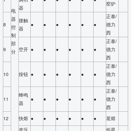
窑炉
器
电
正泰/
器
接触
8
●
●
●
●
●
●
德力
控
器
西
制
正泰/
部
9
空开
●
●
●
●
●
●
德力
分
西
正泰/
10
按钮
●
●
●
●
●
●
德力
西
正泰/
蜂鸣
11
●
●
●
●
●
●
德力
器
西
12
快熔
●
●
●
●
●
●
茗熔
变压
炬星