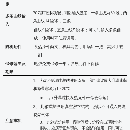
定
30
程序控制功能，可以输入设定：一条曲线为
30
段，两
多条曲线输
条曲线
14
段
/
条，三条
入
曲线
9
段
/
条，五条曲线
5
段
/条；可同时输入多条曲
线，使用时可任意调用。
随机配件
发热原件两支、棒具两套，坩埚钳一把，高温手套
一副
保修范围及
电炉免费保修一年，发热元件不保修
期限
1
、
为两不影响电炉的使用寿命，我们建议最大升温速率
和降温速率为
10-20℃
/mi
n
，
（升温过快发热元件寿命会缩短
）
2、 此箱式炉没用真空密封结构，所以不可通入易燃
易爆气体
注意事项
3
、
此箱式炉使用一段时间后，炉膛会出现微小的
裂纹，这属于正常现象，不会影响使用，同时可以