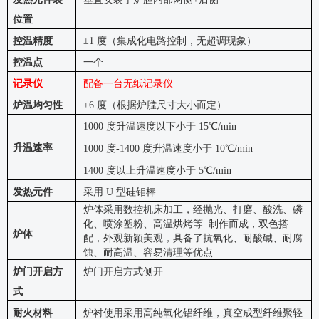
位置
控温精度
±1 度（集成化电路控制，无超调现象）
控温点
一个
记录仪
配备一台无纸记录仪
炉温均匀性
±6 度（根据炉膛尺寸大小而定）
1000 度升温速度以下小于 15℃/min
升温速率
1000 度-1400 度升温速度小于 10℃/min
1400 度以上升温速度小于 5℃/min
发热元件
采用
U 型硅钼棒
炉体采用数控机床加工，经抛光、打磨、酸洗、磷
化、喷涂塑粉、高温烘烤等
制作而成，双色搭
炉体
配，外观新颖美观，具备了抗氧化、耐酸碱、耐腐
蚀、耐高温、容易清理等优点
炉门开启方
炉门开启方式侧开
式
耐火材料
炉衬使用采用高纯氧化铝纤维，真空成型纤维聚轻