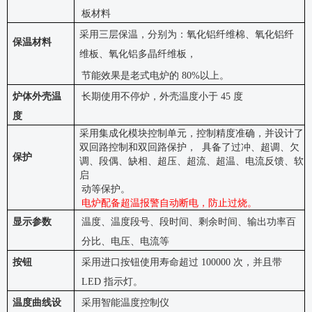
板材料
采用三层保温，分别为：氧化铝纤维棉、氧化铝纤
保温材料
维板、氧化铝多晶纤维板，
节能效果是老式电炉的
80%以上。
炉体外壳温
长期使用不停炉，外壳温度小于
45 度
度
采用集成化模块控制单元，控制精度准确，并设计了
双回路控制和双回路保护，
具备了过冲、超调、欠
保护
调、段偶、缺相、超压、超流、超温、电流反馈、软
启
动等保护
。
电炉配备超温报警自动断电，防止过烧。
显示参数
温度、温度段号、段时间、剩余时间、输出功率百
分比、电压、电流等
按钮
采用进口按钮使用寿命超过
100000 次，并且带
LED 指示灯。
温度曲线设
采用智能温度控制仪