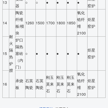
13
○
○
●
●
●
●
器
窑炉
陶瓷
氧化
纤维
锆纤
炬星
14
1260
1500
1700
1800
1850
板/模
维
窑炉
块
2100
耐
炉口
火
隔热
隔
炬星
15
塞砖
○
●
●
●
●
●
热
窑炉
（内
炉
门）
膛
氧化
刚玉
刚玉
刚玉
承烧
石英
石英
锆纤
炬星
16
莫来
莫来
莫来
板
陶瓷
陶瓷
维
窑炉
石
石
石
2100