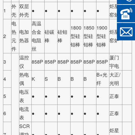
外
双层
炬星
1
●
●
●
●
●
●
壳
外壳
窑炉
电
高温
1800
1850
1900
热
电加
合金
硅碳
硅钼
炬星
2
型硅
型硅
型硅
元
热器
电阻
棒
棒
窑炉
钼棒
钼棒
钼棒
件
丝
温控
厦门
3
858P
858P
858P
858P
858P
858P
仪
宇电
热电
B+光
大正/
4
K
S
B
B
B
偶
纤
光明
电压
5
●
●
●
●
●
●
正泰
表
电流
6
●
●
●
●
●
●
正泰
表
SCR
炬星
7
调功
●
●
●
●
●
●