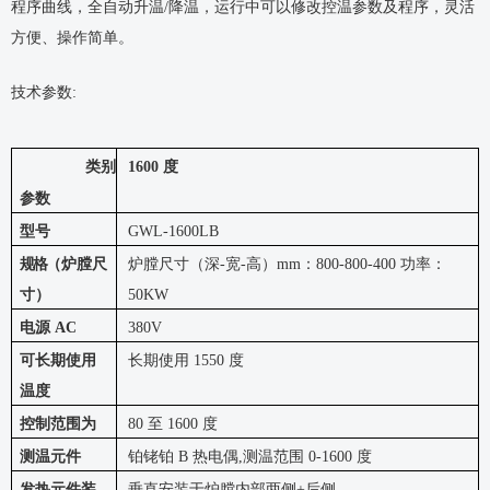
程序曲线，全自动升温
/
降温，运行中可以修改控温参数及程序，灵活
方便、操作简单。
技术参数
:
类别
1600 度
参数
型号
GWL-1600LB
规格
（炉膛尺
炉膛尺寸（深
-宽-高）mm：800-800-400 功率：
寸
）
50KW
电源
AC
380V
可长期使用
长期使用
1550 度
温度
控制范围为
80 至 1600 度
测温元件
铂铑铂
B 热电偶,测温范围 0-1600 度
发热元件装
垂直安装于炉膛内部两侧
+后侧