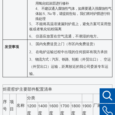
用氧化铝涂层进行修补
4
、
不建议通入腐蚀性气体，如果要通入强腐蚀性气
体如
S
、
Na
等，请提前告知，
我们将对炉膛进行特
殊处理
5、 不能将高温溶液漏到炉底上，避免方案可采用垫
板或者氧化铝粉隔离
6、 仪器应放置在空气流通，不潮湿的地方。
1、 国内免费送货上门（市区内免费送货）
发货事项
2、 在电炉运输过程中出现的任何损坏有我方承担
3
、
物流方式：汽车、铁路、轮船
（外贸出口
）
、空运
（外贸出口
）
运输，距离
较近的我公司委派专车运
输。
炬星窑炉主要部件配置清单
分类
序
项
备
名称
厂家
1200
1400
1600
1700
1800
1900
号
目
注
度
度
度
度
度
度