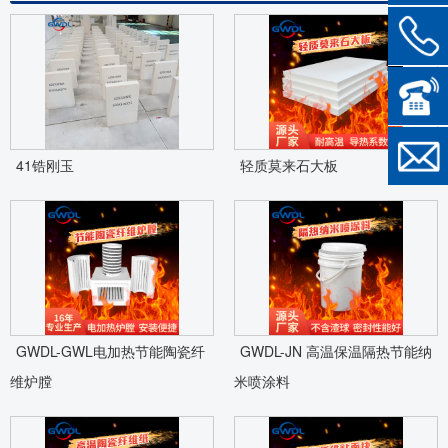
41锆刚玉
轻质莫来石大板
GWDL-GWL电加热节能陶瓷纤
GWDL-JN 高温保温隔热节能纳
维炉膛
米喷涂料