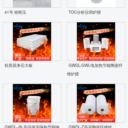
41号 锆刚玉
TOC分析仪用炉膛
轻质莫来石大板
GWDL-GWL电加热节能陶瓷纤
维炉膛
GWDL-JN 高温保温隔热节能纳
GWDL-Z高温陶瓷纤维纸