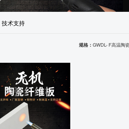
售后体系
生产场景
技术支持
荣誉资质
品质证书
规格：
GWDL- F高温
发货场景