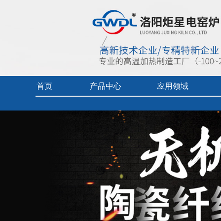
首页
产品中心
应用领域
首页
> 产品中心 >
纤维板
> GWDL- F高温陶瓷纤维板
实验电炉
热加工技术（真空/保护气氛）
企业视频
真空/气氛炉
燃料电池专用炉
产品中心目
工业电炉
热加工技术（空气）
产品使用及
电热烘干箱
工业陶瓷、玻璃
中频炉
先进材料、增材制造、铸造