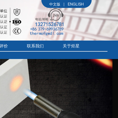
中文版
|
ENGLISH
评价
联系我们
关于炬星
公司简介
参展信息
价
炬星大事记
评价
企业文化
组织架构