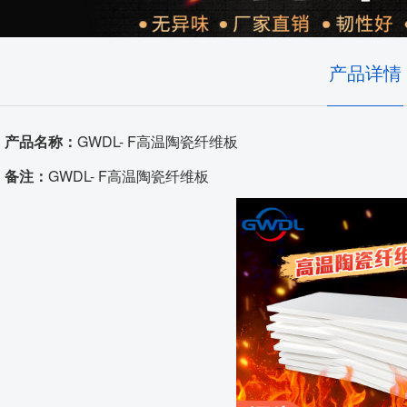
耐火隔热材料
实验室、电池材料
自动化控制
艺术陶瓷
产品详情
高温窑具
产品名称：
GWDL- F高温陶瓷纤维板
电炉配件
备注：
GWDL- F高温陶瓷纤维板
代工服务