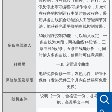
温控制，具有跳转（循环）、运行、暂
/
停及停止等可编程
可操作命令，并允许
在程序的控制运行中随时修改程序；采
用具备曲线拟合功能的人工智能调节算
法，能获得光滑平顺的曲线控制效果；
30
段程序控制功能，可以输入设定：一
30
14
/
条曲线为
段，两条曲线
段
条，三
多条曲线输入
9
/
5
/
条曲线
段
条，五条曲线
段
条；可同
时输入多条曲线，使用时可任意调用。
触摸屏
一套
设置温度曲线
电炉免费保修一年，发热元件、炉管不
保修范围及期限
保修（发热元件三个月内自然损坏免费
更换）
说明书一份
，合格证一份，坩埚钳一
随机备件
把，高温手套一副