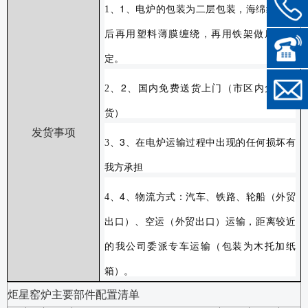
1
1
、
、
电炉的包装为二层包装，海绵纸包裹
后再用塑料薄膜缠绕，再用铁架做底托固
定。
2
2
、
、
国内免费送货上门（市区内免费送
货）
发货事项
3
3
、
、
在电炉运输过程中出现的任何损坏有
我方承担
4
4
、
、
物流方式：汽车、铁路、轮船（外贸
出口）、空运（外贸出口）运输，距离较近
的我公司委派专车运输（包装为木托加纸
箱）。
炬星窑炉主要部件配置清单