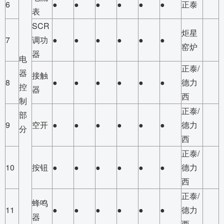
6
●
●
●
●
●
●
正泰
表
SCR
炬星
7
调功
●
●
●
●
●
●
窑炉
器
电
正泰/
器
接触
8
●
●
●
●
●
●
德力
控
器
西
制
正泰/
部
9
空开
●
●
●
●
●
●
德力
分
西
正泰/
10
按钮
●
●
●
●
●
●
德力
西
正泰/
蜂鸣
11
●
●
●
●
●
●
德力
器
西