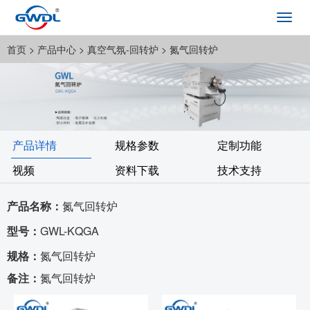
Toggl
navig
首页
> 产品中心 >
真空气氛-回转炉
> 氮气回转炉
产品详情
规格参数
定制功能
视频
资料下载
技术支持
产品名称：
氮气回转炉
型号：
GWL-KQGA
规格：
氮气回转炉
备注：
氮气回转炉