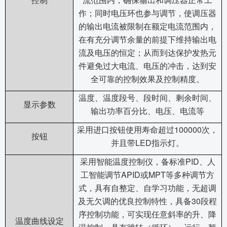
控制
流范围内，确保输出和调压器正常工
作；同时电压环也参与调节，使调压器
的输出电流被限制在额定电流范围内，
在有充分调节余量的前提下维持输出电
流及电压的恒定；从而到达保护发热元
件避免过大电流、电压的冲击，达到安
全可靠的控制效果及控制精度。
温度、温度段号、段时间、剩余时间、
显示参数
输出功率百分比、电压、电流等
100000
采用进口按钮使用寿命超过
次，
按钮
LED
并且带
指示灯。
PID
采用智能温度控制仪，备标准
、人
APID
MPT
工智能调节
或
等多种调节方
式，具有自整定、自学习功能，无超调
30
及无欠调的优良控制特性，具备
段程
序控制功能，可实现任意斜率的升、降
温度曲线设定