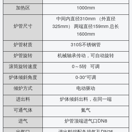
1000mm
加热区
310mm
中间内直径
（外直径
325mm
159mm
炉管尺寸
）
两端直径
总长
1600mm
310S
炉管材质
不锈钢管
炉管旋转
机械轴承传动，可自动旋转
0
5
滚筒旋转速度
～
转
可调
0-30
炉体倾斜角度
°可调
倾炉方式
电动驱动
进出料
炉体倾斜出料，在同一端
可通气体
氮气
DN8
进气
炉管顶端进气口
DN25
出气口
进出料端配备排气孔