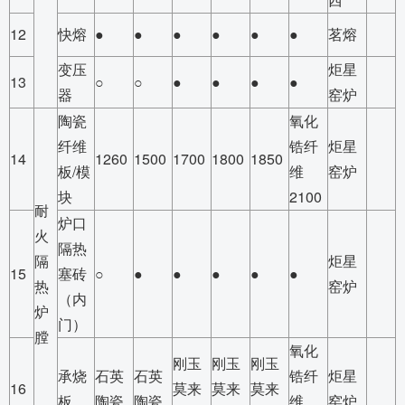
12
快熔
●
●
●
●
●
●
茗熔
变压
炬星
13
○
○
●
●
●
●
器
窑炉
陶瓷
氧化
纤维
锆纤
炬星
14
1260
1500
1700
1800
1850
板/模
维
窑炉
块
2100
耐
炉口
火
隔热
隔
炬星
15
塞砖
○
●
●
●
●
●
热
窑炉
（内
炉
门）
膛
氧化
刚玉
刚玉
刚玉
承烧
石英
石英
锆纤
炬星
16
莫来
莫来
莫来
板
陶瓷
陶瓷
维
窑炉