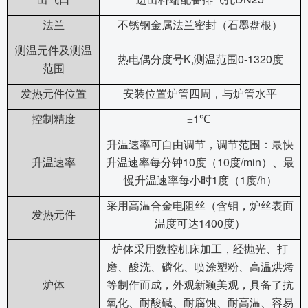
法兰
不锈钢金属法兰密封（石墨盘根）
测温元件及测温
K,
0-1320
热电偶分度号
测温范围
度
范围
发热元件位置
安装位置炉管四周，与炉管水平
1
控制精度
±
℃
升温速率可自由调节，调节范围：最快
10
10
/min
升温速率
升温速率每分钟
度（
度
）、最
1
1
/h
慢升温速率每小时
度（
度
）
采用高温合金电阻丝（含钼，炉丝表面
发热元件
1400
温度可达
度）
炉体采用数控机床加工，经抛光、打
磨、酸洗、磷化、喷涂塑粉、高温烘烤
炉体
等制作而成，外观新颖美观，具备了抗
氧化、耐酸碱、耐腐蚀、耐高温、容易