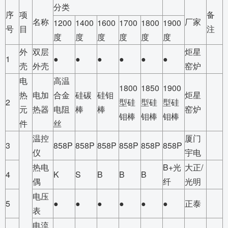
分类
序
项
备
名称
厂家
1200
1400
1600
1700
1800
1900
号
目
注
度
度
度
度
度
度
外
双层
炬星
1
●
●
●
●
●
●
壳
外壳
窑炉
电
高温
1800
1850
1900
热
电加
合金
硅碳
硅钼
炬星
2
型硅
型硅
型硅
元
热器
电阻
棒
棒
窑炉
钼棒
钼棒
钼棒
件
丝
温控
厦门
3
858P
858P
858P
858P
858P
858P
仪
宇电
热电
B+光
大正/
4
K
S
B
B
B
偶
纤
光明
电压
5
●
●
●
●
●
●
正泰
表
电流