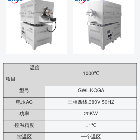
温度
1000
℃
项目
GWL-KQGA
型号
AC
.380V 50HZ
电压
三相四线
20KW
功率
1
控温精度
±
℃
控温区
一个温区