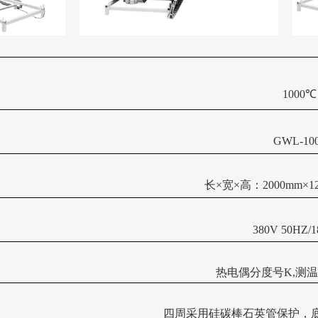
1000℃
GWL-10
长
×宽×高：2000mm×12
380V 50HZ/
热电偶分度号
K,测温
四周采用硅碳棒石英管保护，