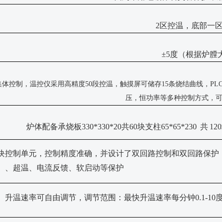
2区控温，底部一
±5度（根据炉膛
集体控制，温控仪采用高精度50段控温，触摸屏可储存15条烧结曲线，P
压，恒功率等多种控制方式，可
炉体配备承烧板
330*330*20共60
块
支柱
65*65*230
共
120
块控制单元，控制精度准确，并设计了双回路控制和双回路保护
、超温、电流反馈、软启动等保护
升温速率可自由调节，调节范围：最快升温速率每分钟
0.1-