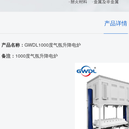
耐火隔热材料
实验室、电池材料
自动化控制
艺术陶瓷
产品详情
高温窑具
产品名称：
GWDL1000度气氛升降电炉
电炉配件
备注：
1000度气氛升降电炉
代工服务