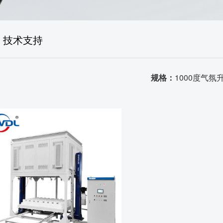
售后体系
生产场景
技术支持
荣誉资质
品质证书
规格：
1000度气氛
发货场景