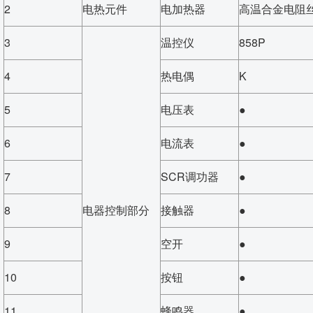
2
电热元件
电加热器
高温合金电阻
3
温控仪
858P
4
热电偶
K
5
电压表
●
6
电流表
●
7
SCR调功器
●
8
电器控制部分
接触器
●
9
空开
●
10
按钮
●
11
蜂鸣器
●