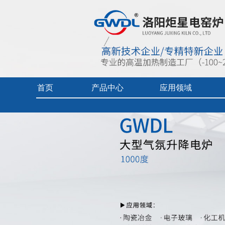
首页
产品中心
应用领域
首页
> 产品中心 >
钨钼热场
> GWDL1000度气氛升降电炉
实验电炉
热加工技术（真空/保护气氛）
企业视频
真空/气氛炉
燃料电池专用炉
产品中心目
工业电炉
热加工技术（空气）
产品使用及
电热烘干箱
工业陶瓷、玻璃
中频炉
先进材料、增材制造、铸造