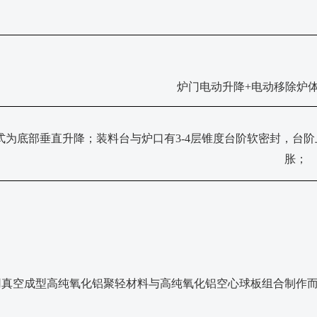
炉门电动升降
+电动移除炉
式为底部垂直升降；装料台与炉口有
3-4层锥度台阶软密封，台
胀；
用真空成型高纯氧化铝聚轻材料与高纯氧化铝空心球板组合制作