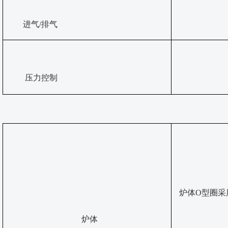
进气
/排气
压力控制
炉体
O型圈采
炉体