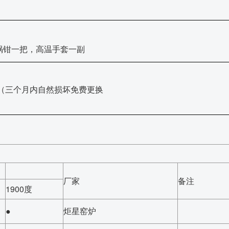
埚钳一把，高温手套一副
（三个月内自然损坏免费更换
厂家
备注
1900度
●
炬星窑炉