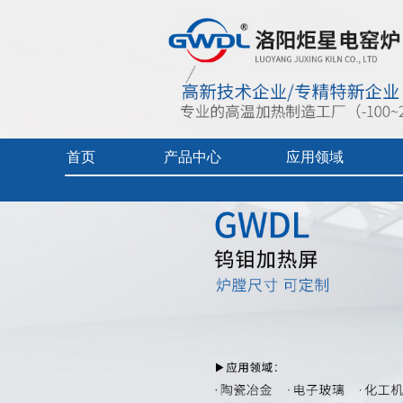
首页
产品中心
应用领域
首页
> 产品中心 >
硅钼棒
> GWDL-钨钼加热屏
实验电炉
热加工技术（真空/保护气氛）
企业视频
真空/气氛炉
燃料电池专用炉
产品中心目
工业电炉
热加工技术（空气）
产品使用及
电热烘干箱
工业陶瓷、玻璃
中频炉
先进材料、增材制造、铸造