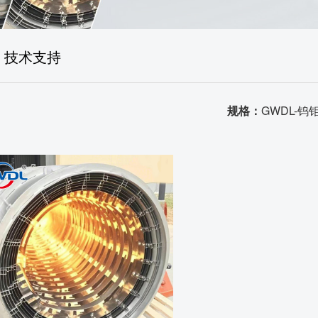
售后体系
生产场景
技术支持
荣誉资质
品质证书
规格：
GWDL-钨
发货场景