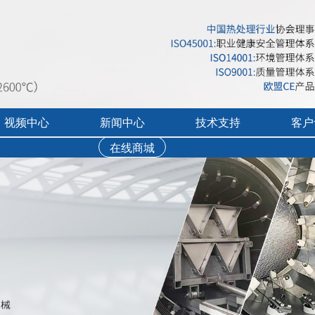
视频中心
新闻中心
技术支持
客户
在线商城
行业展会活动
售后服务
实验炉客户评价
录宣传视频
公司新闻
免费培训
工业炉客户评价
操作讲解视频
新品上市
文字资料下载
真空气氛炉客户评
视频资料下载
耐火隔热材料客户
软件下载
烘干箱客户评价