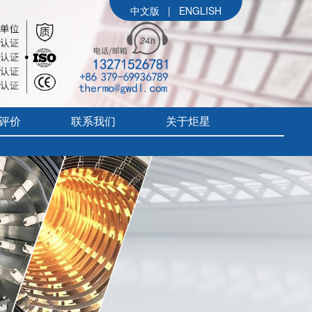
中文版
|
ENGLISH
评价
联系我们
关于炬星
公司简介
参展信息
价
炬星大事记
评价
企业文化
组织架构