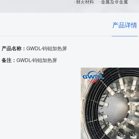
耐火隔热材料
实验室、电池材料
自动化控制
艺术陶瓷
产品详情
高温窑具
产品名称：
GWDL-钨钼加热屏
电炉配件
备注：
GWDL-钨钼加热屏
代工服务