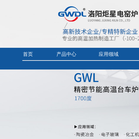
首页
产品中心
应用领域
首页
> 产品中心 >
工业电炉-台车炉
> 1700度高温精密节能
实验电炉
热加工技术（真空/保护气氛）
企业视频
真空/气氛炉
燃料电池专用炉
产品中心目
工业电炉
热加工技术（空气）
产品使用及
电热烘干箱
工业陶瓷、玻璃
中频炉
先进材料、增材制造、铸造