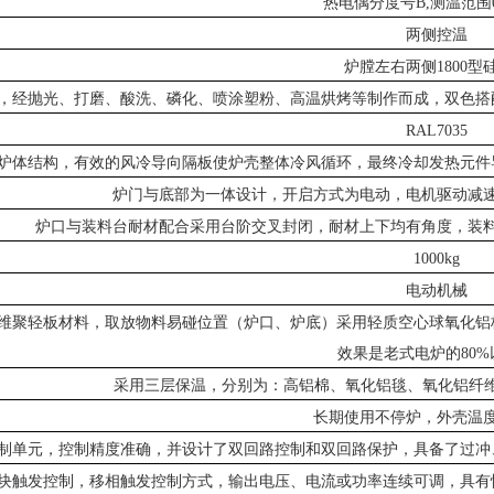
热电偶分度号
B
,测温范围0
两侧控温
炉膛左右两侧
1800
，经抛光、打磨、酸洗、磷化、喷涂塑粉、高温烘烤等制作而成，双色搭
RAL7035
炉体结构，有效的风冷导向隔板使炉壳整体冷风循环，最终冷却发热元件
炉门与底部为一体设计，开启方式为电动，电机驱动减
炉口与装料台耐材配合采用台阶交叉封闭，耐材上下均有角度，装
1000kg
电动机械
维聚轻板材料，取放物料易碰位置（炉口、炉底）采用轻质空心球氧化铝
效果是老式电炉的
80
采用三层保温，分别为：高铝棉、氧化铝毯、氧化铝纤
长期使用不停炉，外壳温
制单元，控制精度准确，并设计了双回路控制和双回路保护，具备了过冲
块触发控制，移相触发控制方式，输出电压、电流或功率连续可调，具有