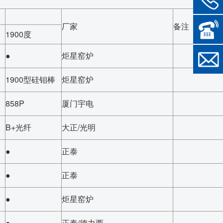
厂家
备注
1900度
●
炬星窑炉
1900型硅钼棒
炬星窑炉
858P
厦门宇电
B+光纤
大正/光明
●
正泰
●
正泰
●
炬星窑炉
●
正泰/德力西