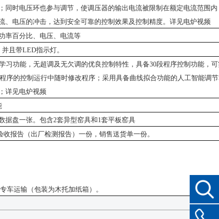
；同时电压环也参与调节，使调压器的输出电流被限制在额定电流范围内
流、电压的冲击，达到安全可靠的控制效果及控制精度。详见电炉视频
功率百分比、电压、电流等
次，并且带LED指示灯。
、自学习功能，无超调及无欠调的优良控制特性，具备30段程序控制功能，
在程序的控制运行中随时修改程序；采用具备曲线拟合功能的人工智能调节
；详见电炉视频
能
B数据盘一张。包含2套异型窑具和1套平板窑具
验收报告（出厂检测报告）一份，销售送货单一份。
派专车运输（包装为木托加纸箱）。