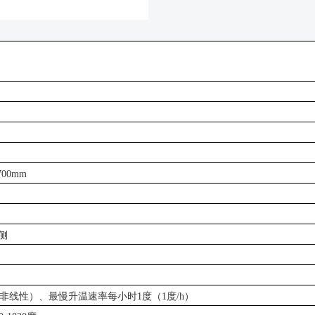
700mm
侧
（非线性）、最慢升温速率每小时1度（1度/h）