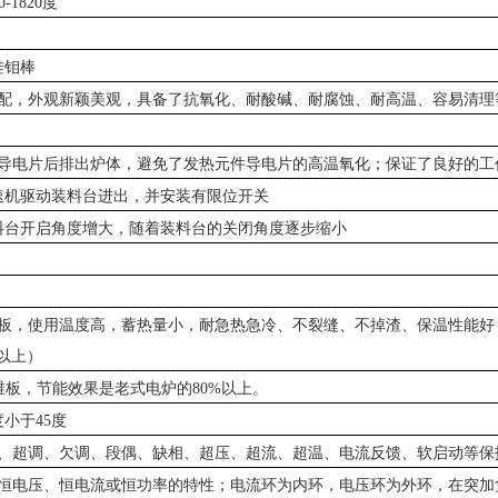
-1
8
20度
型硅钼棒
配，外观新颖美观，具备了抗氧化、耐酸碱、耐腐蚀、耐高温、容易清理
导电片后排出炉体，避免了发热元件导电片的高温氧化；保证了良好的工
速机驱动装料台进出，并安装有限位开关
料台开启角度增大，随着装料台的关闭角度逐步缩小
板，使用温度高，蓄热量小，耐急热急冷、不裂缝、不掉渣、保温性能好
%以上）
维板，节能效果是老式电炉的
80%以上。
度小于
45度
、超调、欠调、段偶、缺相、超压、超流、超温、电流反馈、软启动等保
恒电压、恒电流或恒功率的特性；电流环为内环，电压环为外环，在突加