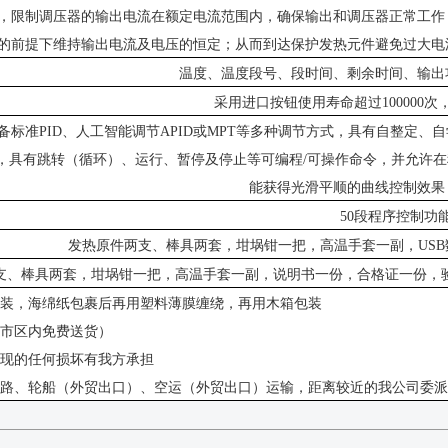
，限制调压器的输出电流在额定电流范围内，确保输出和调压器正常工作
的前提下维持输出电流及电压的恒定；从而到达保护发热元件避免过大电
温度、温度段号、段时间、剩余时间、输出
采用进口按钮使用寿命超过
100000
备标准
PID、人工智能调节APID或MPT等多种调节方式，具有自整定
，具有跳转（循环）、运行、暂停及停止等可编程/可操作命令，并允许
能获得光滑平顺的曲线控制效果
50段程序控制功
发热原件两支、棒具两套，坩埚钳一把，高温手套一副，
US
支、棒具两套，坩埚钳一把，高温手套一副，
说明书一份，合格证一份，
包装，海绵纸包裹后再用塑料薄膜缠绕，再用木箱包装
（市区内免费送货）
出现的任何损坏有我方承担
铁路、轮船（外贸出口）、空运（外贸出口）运输，距离较近的我公司委