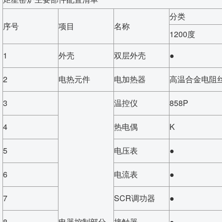
分类
序号
项目
名称
1200度
1
外壳
双层外壳
●
2
电热元件
电加热器
高温合金电阻
3
温控仪
858P
4
热电偶
K
5
电压表
●
6
电流表
●
7
SCR调功器
●
8
电器控制部分
接触器
●