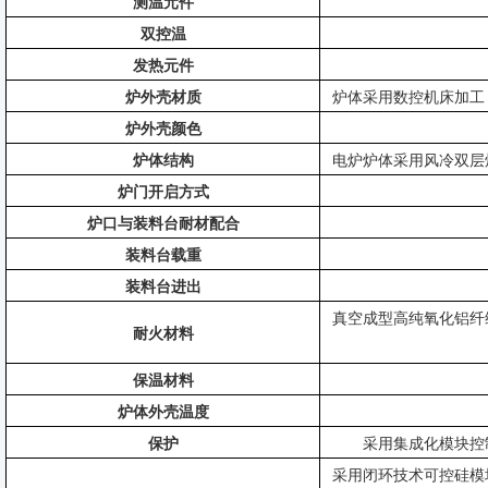
测温元件
双控温
发热元件
炉外壳材质
炉体采用数控机床加工
炉外壳颜色
炉体结构
电炉炉体采用风冷双层
炉门开启方式
炉口与装料台耐材配合
装料台载重
装料台进出
真空成型高纯氧化铝纤
耐火材料
保温材料
炉体外壳温度
保护
采用集成化模块控
采用闭环技术可控硅模