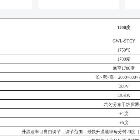
1700度
GWL-STCY
1750℃
1
7
00度
80至1
7
00度
长
×宽×高：2000×800×
380V
130KW
均匀分布于炉膛
两
±1度
±5度
升温速率可自由调节，调节范围：最快升温速率每分钟
20度