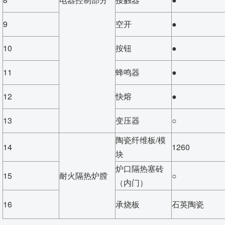
9
空开
●
10
按钮
●
11
蜂鸣器
●
12
快熔
●
13
变压器
○
陶瓷纤维板/模
14
1260
块
炉口隔热塞砖
15
耐火隔热炉膛
○
（内门）
16
承烧板
石英陶瓷