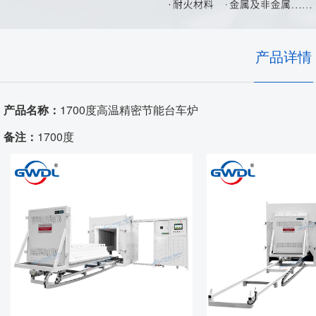
耐火隔热材料
实验室、电池材料
自动化控制
艺术陶瓷
产品详情
高温窑具
产品名称：
1700度高温精密节能台车炉
电炉配件
备注：
1700度
代工服务