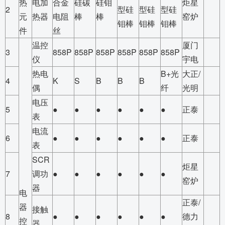
热
电加
合金
硅碳
硅钼
炬星
2
型硅
型硅
型硅
元
热器
电阻
棒
棒
窑炉
钼棒
钼棒
钼棒
件
丝
温控
厦门
3
858P
858P
858P
858P
858P
858P
仪
宇电
热电
B+光
大正/
4
K
S
B
B
B
偶
纤
光明
电压
5
●
●
●
●
●
●
正泰
表
电流
6
●
●
●
●
●
●
正泰
表
SCR
炬星
7
调功
●
●
●
●
●
●
窑炉
器
电
正泰/
器
接触
8
●
●
●
●
●
●
德力
控
器