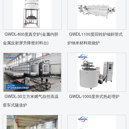
GWDL-800度真空炉(金属内胆
GWDL1100度回转炉倾斜管式
金属反射屏升降密封料台)
炉纳米材料焙烧炉
GWDL-30立方米燃气自控高温
GWDL-1000度井式热处理炉
窑车式隧道炉