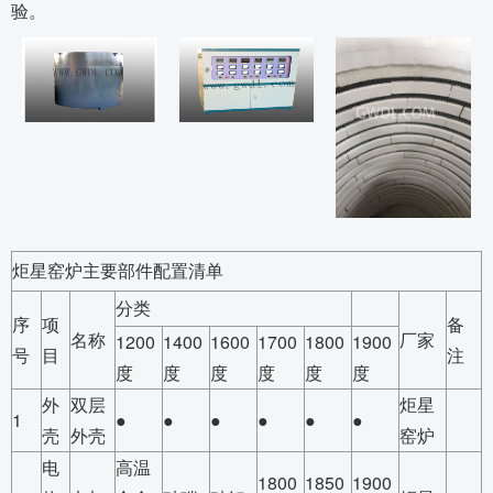
验。
炬星窑炉主要部件配置清单
分类
序
项
备
名称
厂家
1200
1400
1600
1700
1800
1900
号
目
注
度
度
度
度
度
度
外
双层
炬星
1
●
●
●
●
●
●
壳
外壳
窑炉
电
高温
1800
1850
1900