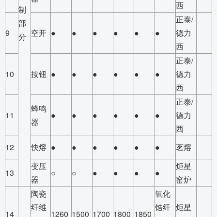
西
制
正泰/
部
9
空开
●
●
●
●
●
●
德力
分
西
正泰/
10
按钮
●
●
●
●
●
●
德力
西
正泰/
蜂鸣
11
●
●
●
●
●
●
德力
器
西
12
快熔
●
●
●
●
●
●
茗熔
变压
炬星
13
○
○
●
●
●
●
器
窑炉
陶瓷
氧化
纤维
锆纤
炬星
14
1260
1500
1700
1800
1850