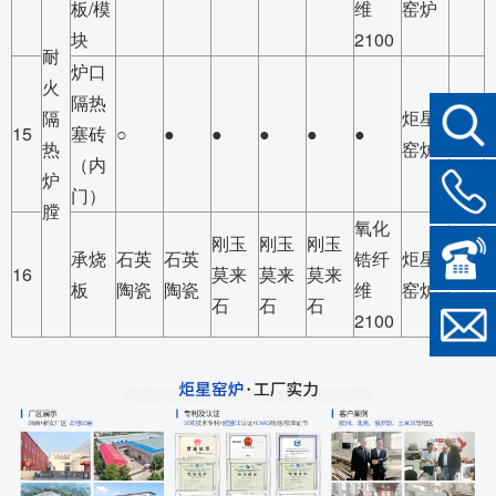
板/模
维
窑炉
块
2100
耐
炉口
火
隔热
隔
炬星
15
塞砖
○
●
●
●
●
●
热
窑炉
（内
炉
门）
膛
氧化
刚玉
刚玉
刚玉
承烧
石英
石英
锆纤
炬星
16
莫来
莫来
莫来
板
陶瓷
陶瓷
维
窑炉
石
石
石
2100