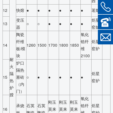
西
12
快熔
●
●
●
●
●
●
茗熔
变压
炬星
13
○
○
●
●
●
●
器
窑炉
陶瓷
氧化
纤维
锆纤
炬星
14
1260
1500
1700
1800
1850
板/模
维
窑炉
块
2100
耐
炉口
火
隔热
隔
炬星
15
塞砖
○
●
●
●
●
●
热
窑炉
（内
炉
门）
膛
氧化
刚玉
刚玉
刚玉
承烧
石英
石英
锆纤
炬星
16
莫来
莫来
莫来
板
陶瓷
陶瓷
维
窑炉