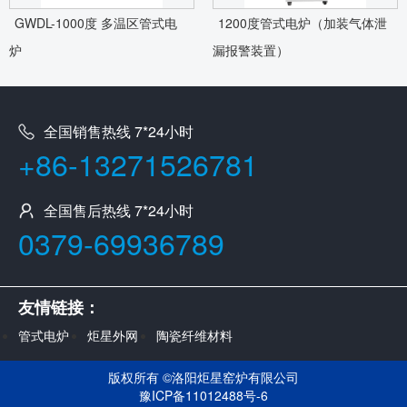
GWDL-1000度 多温区管式电
1200度管式电炉（加装气体泄
炉
漏报警装置）
全国销售热线 7*24小时
+86-13271526781
全国售后热线 7*24小时
0379-69936789
友情链接：
管式电炉
炬星外网
陶瓷纤维材料
版权所有 ©
洛阳炬星窑炉有限公司
豫ICP备11012488号-6