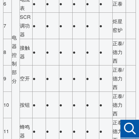
6
●
●
●
●
●
●
正泰
表
SCR
炬星
7
调功
●
●
●
●
●
●
窑炉
器
电
正泰/
器
接触
8
●
●
●
●
●
●
德力
控
器
西
制
正泰/
部
9
空开
●
●
●
●
●
●
德力
分
西
正泰/
10
按钮
●
●
●
●
●
●
德力
西
正泰/
蜂鸣
11
●
●
●
●
●
●
德力
器