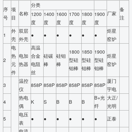
分类
序
项
备
名称
厂家
1200
1400
1600
1700
1800
1900
号
目
注
度
度
度
度
度
度
外
双层
炬星
1
●
●
●
●
●
●
壳
外壳
窑炉
电
高温
1800
1850
1900
热
电加
合金
硅碳
硅钼
炬星
2
型硅
型硅
型硅
元
热器
电阻
棒
棒
窑炉
钼棒
钼棒
钼棒
件
丝
温控
厦门
3
858P
858P
858P
858P
858P
858P
仪
宇电
热电
B+光
大正/
4
K
S
B
B
B
偶
纤
光明
电压
5
●
●
●
●
●
●
正泰
表
电流