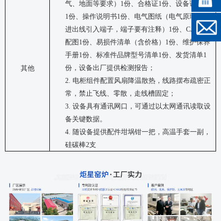
气、地面等要求）
1
份、合格证
1
份、设备说明书
1
份、操作说明书
1
份、电气图纸（电气原理图，
进出线引入端子，端子要有注释）
1
份、
CAD
装
配图
1
份、易损件清单（含价格）
1
份、维护保养
手册
1
份、标准件品牌型号清单
1
份、发货清单
1
份，设备出厂提供检测报告；
其他
2.
电柜组件配置风扇降温散热，线路摆布疏密正
常，禁止飞线、零散，走线槽固定；
3.
设备具有通讯网口，可通过以太网通讯读取设
备关键数据。
4.
随设备提供配件
坩埚钳一把，高温手套一副，
硅碳棒
2
支