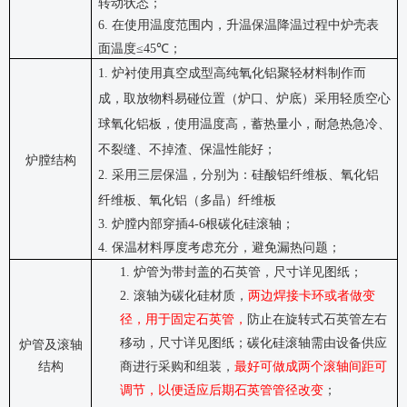
转动状态；
6.
在使用温度范围内，升温保温降温过程中炉壳表
面温度
≤45℃
；
1.
炉衬使用真空成型高纯氧化铝聚轻材料制作而
成，取放物料易碰位置（炉口、炉底）采用轻质空心
球氧化铝板，使用温度高，蓄热量小，耐急热急冷、
不裂缝、不掉渣、保温性能好
；
炉膛结构
2.
采用三层保温，分别为：硅酸铝纤维板、氧化铝
纤维板、氧化铝（多晶）纤维板
3.
炉膛内部穿插
4-6
根碳化硅滚轴；
4.
保温材料厚度考虑充分，避免漏热问题；
1.
炉管为带封盖的石英管，尺寸详见图纸；
2.
滚轴为碳化硅材质，
两边焊接卡环
或者做变
径
，用于固定石英管，
防止在旋转式石英管左右
移动，尺寸详见图纸；碳化硅滚轴需由设备供应
炉管及滚轴
结构
商进行
采购和
组装
，
最好可做成两个滚轴间距可
调节，以便适应后期石英管管径改变
；