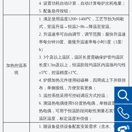
4.
设置功耗自动计算，自动计算每炉次耗电量；
5.
配备急停按钮；
1.
满足使用温度
1200~1400℃
，工艺节拍为间歇
式，室温升温
→
恒温
2~8h→
降温至室温。
2.
升温速率可自由调节，调节范围：最快升温速
率每分钟
10
度、最慢升温速率每小时
1
度（
1
度
/
h
）
3.
3
个及以上温区，温区长度需确保炉管均温区
长度
1.3m
及以上，恒温阶段均温区内温场均匀性
加热控温系
统
±5℃
，控温精度
±1℃
。
4.
炉膛加热元件使用硅碳棒，四周或上下并联排
布，单侧接线，方便安装更换；
5.
温控系统采用可控硅调压方式控温；
6.
测温热电偶使用
S
分度热电偶，单独设置一路
热电偶，可用于恒温阶段间歇性测量石英管内均
温区温度，标定温度补偿值；
1.
随设备提供设备配套安装需求（含水、电、