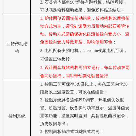
3.
石英管内部每
90°
焊接有翻料板，错缝焊接，
可以满足粉料翻动效果，避免粉料黏连结块；
1.
炉体两侧设回转传动结构，传动机构以摩擦传
动方式为主，碳化硅滚受力后带动
内部
石英管转
动。传动方式需确保碳化硅
滚轴
径向受力小，避
免因径向受力导致开裂，影响使用寿命
；
回转传动结
2.
电机配备变频电机，
1-5r/min
变频电机可调，
构
可设置正转反转；
3.
设计两套旋转机构可独立运行，每套传动在两
侧同步运行，同时带动碳化硅管运行
1.
控温工艺可保存
5
条及以上，每条工艺内含
30
段及以上温度设置，可以在线编辑；
2.
控温系统具备连续
PID
调节、热电偶失效报
警、超温报警、设备实时功率显示、温度补偿设
置等功能，温度实时监测，具备温度曲线记录，
控制系统
历史数据导出；
3.
控制面板触屏式或键鼠式均可；