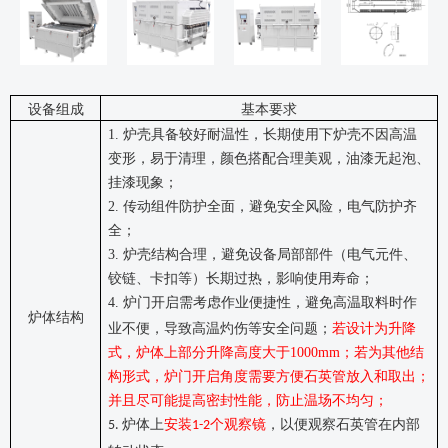
设备组成
基本要求
1.
炉壳具备较好耐温性，长期使用下炉壳不因高温
变形，易于清理，颜色搭配合理美观，油漆无起泡、
挂漆现象；
2.
传动组件防护全面，避免安全风险，电气防护齐
全；
3.
炉壳结构合理，避免设备局部部件（电气元件、
铰链、卡扣等）长期过热，影响使用寿命；
4.
炉门开启需考虑作业便捷性，避免高温取料时作
炉体结构
业不便，导致高温灼伤等安全问题；
若设计为升降
式，
炉体上部分升降高度大于
1000mm
；
若为其他结
构形式，炉门开启角度需要方便石英管放入和取出；
并且
尽可能提高密封性能，防止温场不均匀；
炉体上
安装
个观察镜
，以便观察石英管在内部
5.
1-2