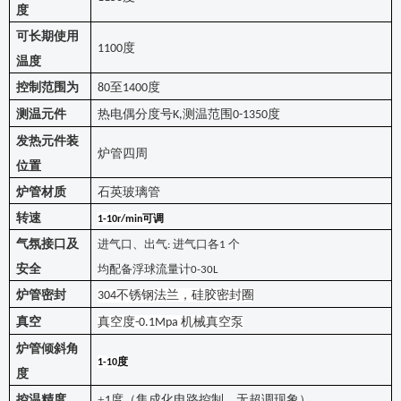
度
可长期使用
度
1100
温度
控制范围为
至
度
80
1
4
00
测温元件
热电偶分度号
测温范围
度
K,
0-1350
发热元件装
炉管四周
位置
炉管材质
石英玻璃管
转速
可调
1-10r/min
气氛接口及
进气口、出气
进气口各
个
:
1
安全
均配备浮球流量计
0-30L
炉管密封
不锈钢
法兰
，硅胶密封圈
304
真空
真空度
机械真空泵
-0.1Mpa
炉管倾斜角
度
1-
10
度
控温精度
±
度（集成化电路控制，无超调现象）
1