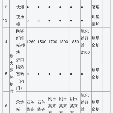
12
快熔
●
●
●
●
●
●
茗熔
变压
炬星
13
○
○
●
●
●
●
器
窑炉
陶瓷
氧化
纤维
锆纤
炬星
14
1260
1500
1700
1800
1850
板/模
维
窑炉
块
2100
耐
炉口
火
隔热
隔
炬星
15
塞砖
○
●
●
●
●
●
热
窑炉
（内
炉
门）
膛
氧化
刚玉
刚玉
刚玉
承烧
石英
石英
锆纤
炬星
16
莫来
莫来
莫来
板
陶瓷
陶瓷
维
窑炉
石
石
石