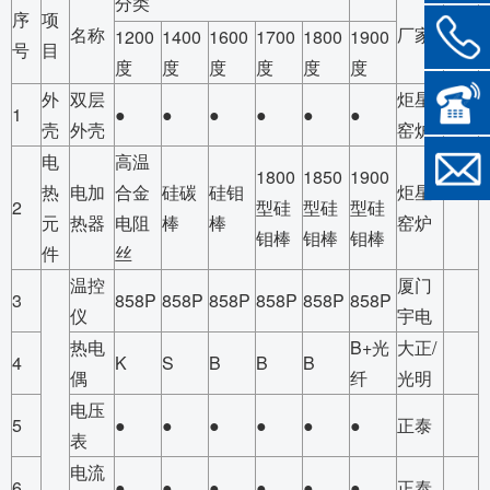
分类
序
项
备
名称
厂家
1200
1400
1600
1700
1800
1900
号
目
注
度
度
度
度
度
度
外
双层
炬星
1
●
●
●
●
●
●
壳
外壳
窑炉
电
高温
1800
1850
1900
热
电加
合金
硅碳
硅钼
炬星
2
型硅
型硅
型硅
元
热器
电阻
棒
棒
窑炉
钼棒
钼棒
钼棒
件
丝
温控
厦门
3
858P
858P
858P
858P
858P
858P
仪
宇电
热电
B+光
大正/
4
K
S
B
B
B
偶
纤
光明
电压
5
●
●
●
●
●
●
正泰
表
电流
6
●
●
●
●
●
●
正泰