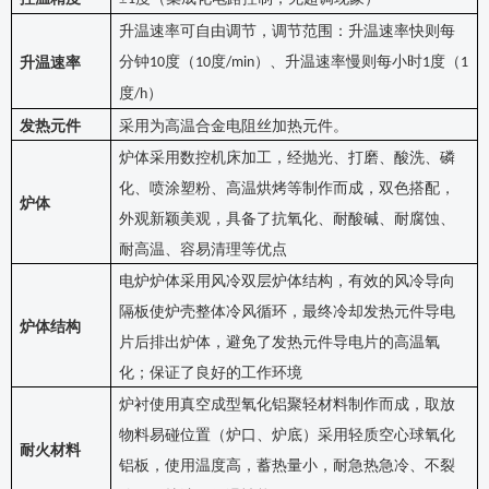
升温速率可自由调节，调节范围：升温速率快则每
分钟
度（
度
）、升温速率慢则每小时
度（
升温速率
10
10
/min
1
1
度
）
/h
发热元件
采用为高温合金电阻丝加热元件
。
炉体采用数控机床加工，经抛光、打磨、酸洗、磷
化、喷涂塑粉、高温烘烤等制作而成，双色搭配，
炉体
外观新颖美观，具备了抗氧化、耐酸碱、耐腐蚀、
耐高温、容易清理等优点
电炉炉体采用风冷双层炉体结构，有效的风冷导向
隔板使炉壳整体冷风循环，最终冷却发热元件导电
炉体结构
片后排出炉体，避免了发热元件导电片的高温氧
化；保证了良好的工作环境
炉衬使用真空成型氧化铝聚轻材料
制作而成
，取放
物料易碰位置（炉口、炉底）采用轻质空心球氧化
耐火材料
铝板，使用温度高，蓄热量小，耐急热急冷、不裂