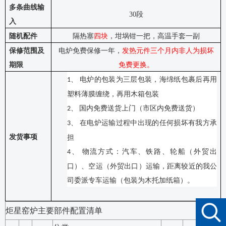
多条曲线输
30段
入
随机配件
隔热塞
四块
，坩埚钳一把，高温手套一副
保修范围及
电炉免费保修一年，
发热元件三个月内非人为损坏
期限
免费更换。
电炉的包装为三层包装，海绵纸包裹后再用
1、
塑料薄膜缠绕，再用木箱包装
国内免费送货上门（市区内免费送货）
2、
在电炉运输过程中出现的任何损坏有我方承
3、
发货事项
担
物流方式：汽车、铁路、轮船（外贸出
4、
口）、空运（外贸出口）运输，距离较近的我公
司委派专车运输（包装为木托加纸箱）。
炬星窑炉主要部件配置清单