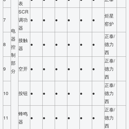
表
SCR
炬星
7
调功
●
●
●
●
●
●
窑炉
器
电
正泰/
器
接触
8
●
●
●
●
●
●
德力
控
器
西
制
正泰/
部
9
空开
●
●
●
●
●
●
德力
分
西
正泰/
10
按钮
●
●
●
●
●
●
德力
西
正泰/
蜂鸣
11
●
●
●
●
●
●
德力
器
西