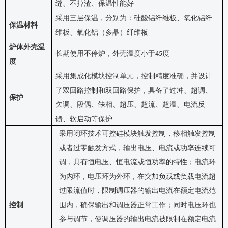
缝、不掉渣、保温性能好
采用三层保温，分别为：硅酸铝纤维板、氧化铝纤
保温材料
维板、氧化铝（多晶）纤维板
炉体外壳温
长期使用不停炉，外壳温度小于
度
45
度
采用集成化模块控制单元，控制精度准确，并设计
了双回路控制和双回路保护，具备了过冲、超调、
保护
欠调、段偶、缺相、超压、超流、超温、电流反
馈、软启动等保护
采用
闭环技术可控硅
模块
触发
控制，
移相触发控制
或者过零触发
方式，输出电压、电流或功率连续可
调，具有恒电压、恒电流或恒功率的特性
；
电流环
为内环，电压环为外环
，
在突加负载或负载电流超
过限流值时，限制调压器的输出电流在额定电流范
控制
围内，确保输出和调压器正常工作；同时电压环也
参与调节，使调压器的输出电流被限制在额定电流