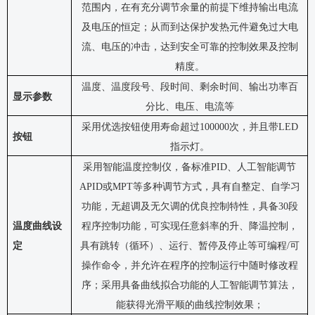
范围内，在有充分调节余量的前提下维持输出电
流
及电压
的恒定
；从而到达保护发热元件避免过大电
流、电压的冲击，达到安全可靠的控制效果及控制
精度。
温度、温度段号、段时间、剩余时间、输出功率百
显示参数
分比、电压、电流等
采用优选按钮使用寿命超过100000次，并且带LED
按钮
指示灯。
采用智能温度控制仪，
备标准PID、人工智能调节
APID或MPT等多种调节方式，具有自整定、自学习
功能，无超调及无欠调的优良控制特性
，
具备30段
温度曲线设
程序控制功能，可实现任意斜率的升、降温控制，
定
具有跳转（循环）、运行、暂停及停止等可编程/可
操作命令，并允许在程序的控制运行中随时修改程
序；采用具备曲线拟合功能的人工智能调节算法，
能获得光滑平顺的曲线控制效果；