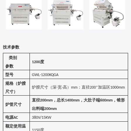
技术参数
类别
度
1200
参数
型号
GWL-1200KQGA
规格（炉膛
炉膛尺寸（深
宽
高）
：直径
加温区
-
-
mm
200*
1
000mm
尺寸）
直径
，
总
长
，大肚子端
，锥形
200mm
1400mm
600mm
炉管尺寸
出料端
200mm
电源
AC
380V/15KW
额定使用温
度
1150