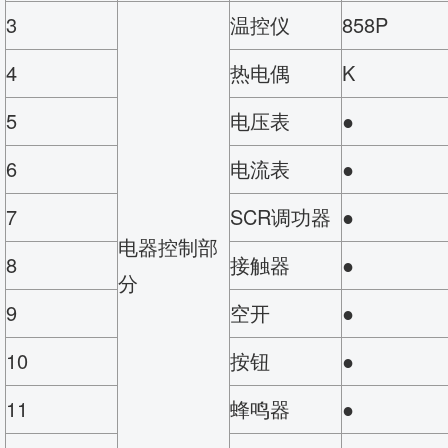
3
温控仪
858P
4
热电偶
K
5
电压表
●
6
电流表
●
7
SCR调功器
●
电器控制部
8
接触器
●
分
9
空开
●
10
按钮
●
11
蜂鸣器
●