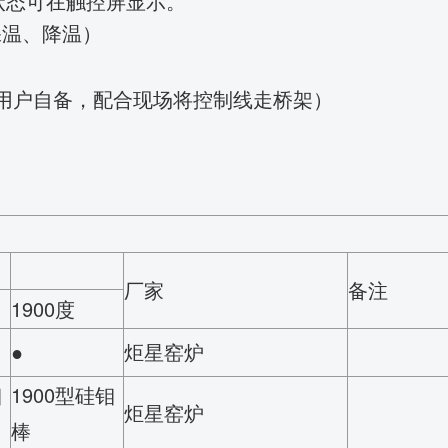
行状态可在触控屏显示。
保温、降温）
用户自备，配合现场将控制线走桥架）
厂家
备注
1900度
●
炬星窑炉
钼
1900型硅钼
炬星窑炉
棒