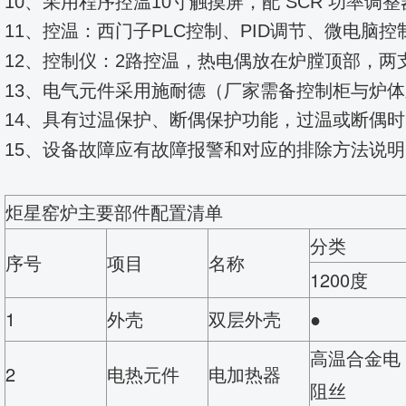
10、采用程序控温10寸触摸屏，配 SCR 功
11、控温：西门子PLC控制、PID调节、微电
12、控制仪：2路控温，热电偶放在炉膛顶部，
两
13、电气元件采用施耐德（
厂家需备控制柜与炉体
14、具有过温保护、断偶保护功能，过温或断偶
15、设备故障应有故障报警和对应的排除方法说明
炬星窑炉主要部件配置清单
分类
序号
项目
名称
1200度
1
外壳
双层外壳
●
高温合金电
2
电热元件
电加热器
阻丝