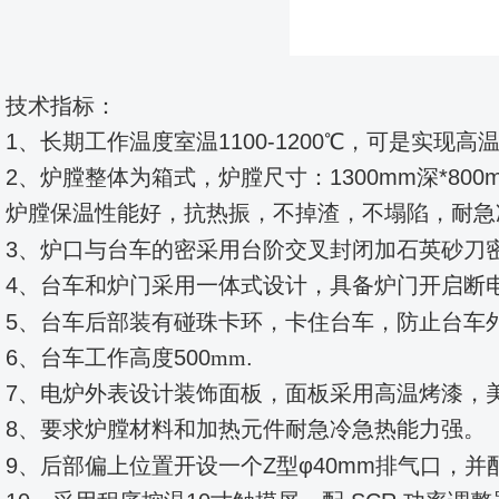
技术指标：
1、长期工作温度室温1100-1200℃，可是实现
2、炉膛整体为箱式，炉膛尺寸
：
1300mm深*800
炉膛保温性能好，抗热振，不掉渣，不塌陷，耐急
3、炉口与台车的密采用台阶交叉封闭加
石英砂刀
4、台车和炉门采用一体式设计，具备炉门开启断
5、
台车后部装有碰珠卡环，卡住台车，防止台车
6、台车工作高度500
mm
.
7、电炉外表设计装饰面板，面板采用高温烤漆，
8、要求炉膛材料和加热元件耐急冷急热能力强。
9、后部偏上位置开设一个
Z型φ40mm排气口
，并