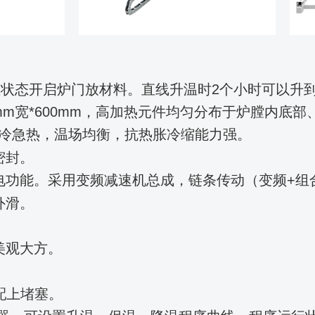
高温状态开启炉门放材料。直线升温时2个小时可以升到1
mm宽*600mm，
高
加热元件均匀分布于炉膛内底部
冷急热，温场均衡，抗热胀冷缩能力强。
密封
。
电功能。采用变频减速机总成，链条传动（变频+组
外滑。
美观大方。
配上堵塞。