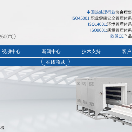
视频中心
新闻中心
技术支持
客户
台车电炉 电阻加热炉 高温合金电阻带
在线商城
行业展会活动
售后服务
实验炉客户评价
录宣传视频
公司新闻
免费培训
工业炉客户评价
操作讲解视频
新品上市
文字资料下载
真空气氛炉客户评
视频资料下载
耐火隔热材料客户
软件下载
烘干箱客户评价