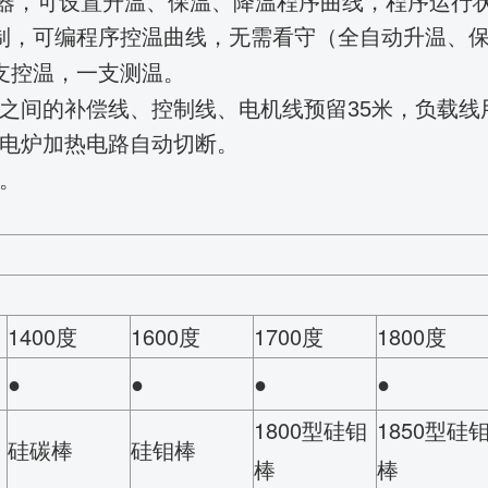
率调整器，可设置升温、保温、降温程序曲线，程序运
脑控制，可编程序控温曲线，无需看守（全自动升温、
支控温，一支测温
。
之间的补偿线、控制线、电机线预留35米，负载线
时电炉加热电路自动切断。
。
1400度
1600度
1700度
1800度
●
●
●
●
1800型硅钼
1850型硅
硅碳棒
硅钼棒
棒
棒