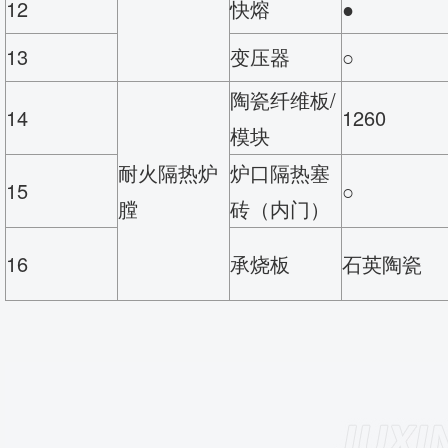
12
快熔
●
13
变压器
○
陶瓷纤维板/
14
1260
模块
耐火隔热炉
炉口隔热塞
15
○
膛
砖（内门）
16
承烧板
石英陶瓷