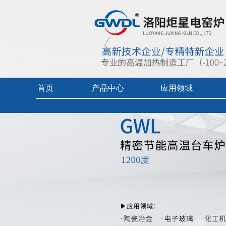
首页
产品中心
应用领域
首页
> 产品中心 >
实验电炉-台车炉
> GWDL1200度精密
实验电炉
热加工技术（真空/保护气氛）
企业视频
真空/气氛炉
燃料电池专用炉
产品中心目
工业电炉
热加工技术（空气）
产品使用及
电热烘干箱
工业陶瓷、玻璃
中频炉
先进材料、增材制造、铸造