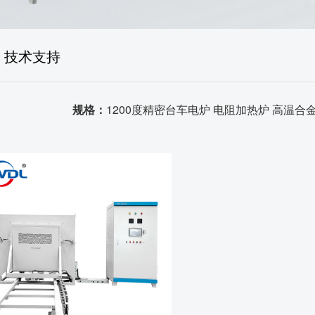
售后体系
生产场景
技术支持
荣誉资质
规格：
品质证书
1200度精密台车电炉 电阻加热炉 高温合
发货场景