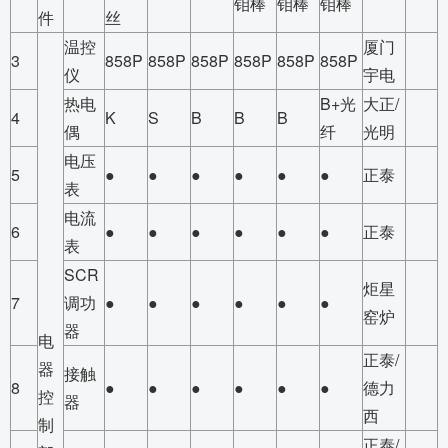
钼棒
钼棒
钼棒
件
丝
温控
厦门
3
858P
858P
858P
858P
858P
858P
仪
宇电
热电
B+光
大正/
4
K
S
B
B
B
偶
纤
光明
电压
5
●
●
●
●
●
●
正泰
表
电流
6
●
●
●
●
●
●
正泰
表
SCR
炬星
7
调功
●
●
●
●
●
●
窑炉
器
电
正泰/
器
接触
8
●
●
●
●
●
●
德力
控
器
西
制
正泰/