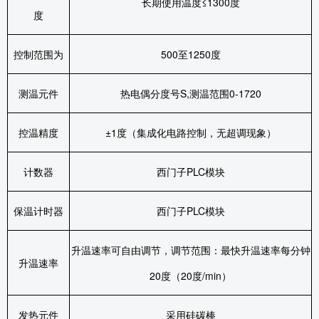
长期使用温度≤
1300
度
度
控制范围为
500
至
1250
度
测温元件
热电偶分度号
S,
测温范围
0-1720
控温精度
±
1
度（集成化电路控制，无超调现象）
计数器
西门子
PLC
模块
保温计时器
西门子
PLC
模块
升温速率可自由调节，调节范围：最快升温速率每分钟
升温速率
20
度（
20
度
/min
）
发热元件
采用硅碳棒