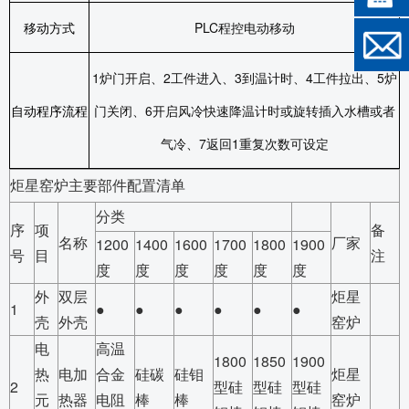
移动方式
PLC
程控电动移动
1
炉门开启、
2
工件进入、
3
到温计时、
4
工件拉出、
5
炉
自动程序流程
门关闭、
6
开启风冷快速降温计时或旋转插入水槽或者
气冷、
7
返回
1
重复次数可设定
炬星窑炉主要部件配置清单
分类
序
项
备
名称
厂家
1200
1400
1600
1700
1800
1900
号
目
注
度
度
度
度
度
度
外
双层
炬星
1
●
●
●
●
●
●
壳
外壳
窑炉
电
高温
1800
1850
1900
热
电加
合金
硅碳
硅钼
炬星
2
型硅
型硅
型硅
元
热器
电阻
棒
棒
窑炉