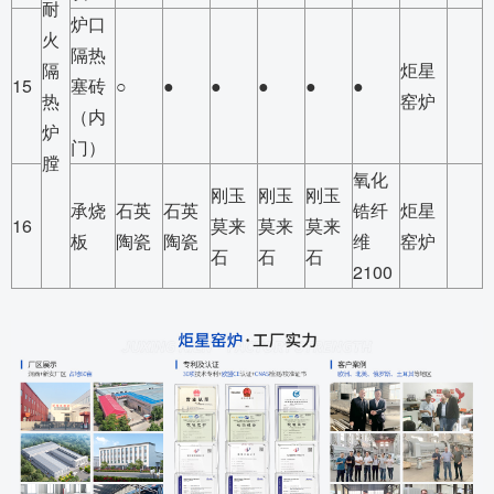
耐
炉口
火
隔热
隔
炬星
15
塞砖
○
●
●
●
●
●
热
窑炉
（内
炉
门）
膛
氧化
刚玉
刚玉
刚玉
承烧
石英
石英
锆纤
炬星
16
莫来
莫来
莫来
板
陶瓷
陶瓷
维
窑炉
石
石
石
2100