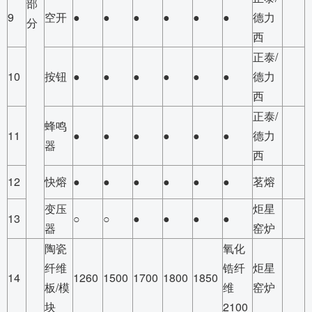
部
9
空开
●
●
●
●
●
●
德力
分
西
正泰/
10
按钮
●
●
●
●
●
●
德力
西
正泰/
蜂鸣
11
●
●
●
●
●
●
德力
器
西
12
快熔
●
●
●
●
●
●
茗熔
变压
炬星
13
○
○
●
●
●
●
器
窑炉
陶瓷
氧化
纤维
锆纤
炬星
14
1260
1500
1700
1800
1850
板/模
维
窑炉
块
2100