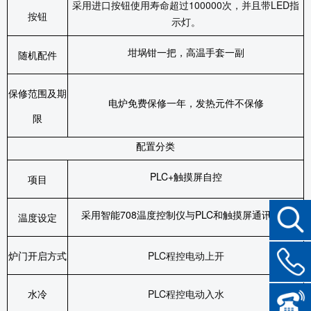
采用进口按钮使用寿命超过
100000
次，并且带
LED
指
按钮
示灯。
坩埚钳一把，高温手套一副
随机配件
保修范围及期
电炉免费保修一年，发热元件不保修
限
配置分类
PLC+
触摸屏自控
项目
采用智能
708
温度控制仪与
PLC
和触摸屏通讯读写
温度设定
炉门开启方式
PLC
程控电动上开
水冷
PLC
程控电动入水