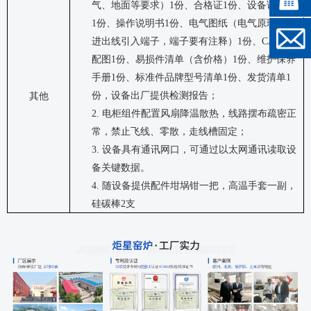
气、地面等要求）
1
份、合格证
1
份、设备说明书
1
份、操作说明书
1
份、电气图纸（电气原理图，
进出线引入端子，端子要有注释）
1
份、
CAD
装
配图
1
份、易损件清单（含价格）
1
份、维护保养
手册
1
份、标准件品牌型号清单
1
份、发货清单
1
份，设备出厂提供检测报告；
其他
2.
电柜组件配置风扇降温散热，线路摆布疏密正
常，禁止飞线、零散，走线槽固定；
3.
设备具有通讯网口，可通过以太网通讯读取设
备关键数据。
4.
随设备提供配件
坩埚钳一把，高温手套一副，
硅碳棒
2
支