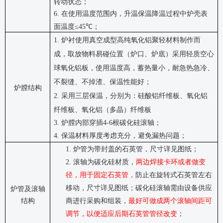
转动状态；
6.
在使用温度范围内，升温保温降温过程中炉壳表
面温度
≤45℃
；
1.
炉衬使用真空成型高纯氧化铝聚轻材料制作而
成，取放物料易碰位置（炉口、炉底）采用轻质空心
球氧化铝板，使用温度高，蓄热量小，耐急热急冷、
不裂缝、不掉渣、保温性能好
；
炉膛结构
2.
采用三层保温，分别为：硅酸铝纤维板、氧化铝
纤维板、氧化铝（多晶）纤维板
3.
炉膛内部穿插
4-6
根碳化硅滚轴；
4.
保温材料厚度考虑充分，避免漏热问题；
1.
炉管为带封盖的石英管，尺寸详见图纸；
2.
滚轴为碳化硅材质，
两边焊接卡环
或者做变
径
，用于固定石英管，
防止在旋转式石英管左右
移动，尺寸详见图纸；碳化硅滚轴需由设备供应
炉管及滚轴
结构
商进行
采购和
组装
，
最好可做成两个滚轴间距可
调节，以便适应后期石英管管径改变
；