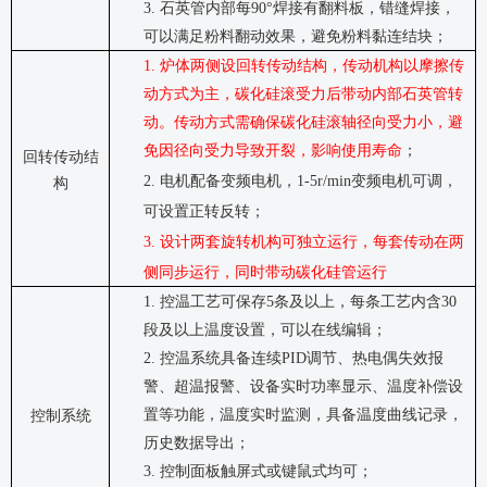
3.
石英管内部每
90°
焊接有翻料板，错缝焊接，
可以满足粉料翻动效果，避免粉料黏连结块；
1.
炉体两侧设回转传动结构，传动机构以摩擦传
动方式为主，碳化硅滚受力后带动
内部
石英管转
动。传动方式需确保碳化硅
滚轴
径向受力小，避
免因径向受力导致开裂，影响使用寿命
；
回转传动结
2.
电机配备变频电机，
1-5r/min
变频电机可调，
构
可设置正转反转；
3.
设计两套旋转机构可独立运行，每套传动在两
侧同步运行，同时带动碳化硅管运行
1.
控温工艺可保存
5
条及以上，每条工艺内含
30
段及以上温度设置，可以在线编辑；
2.
控温系统具备连续
PID
调节、热电偶失效报
警、超温报警、设备实时功率显示、温度补偿设
置等功能，温度实时监测，具备温度曲线记录，
控制系统
历史数据导出；
3.
控制面板触屏式或键鼠式均可；