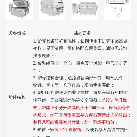
设备组成
基本要求
1.
炉壳具备较好耐温性，长期使用下炉壳不因高温
变形，易于清理，颜色搭配合理美观，油漆无起泡、
挂漆现象；
2.
传动组件防护全面，避免安全风险，电气防护齐
全；
3.
炉壳结构合理，避免设备局部部件（电气元件、
铰链、卡扣等）长期过热，影响使用寿命；
4.
炉门开启需考虑作业便捷性，避免高温取料时作
炉体结构
业不便，导致高温灼伤等安全问题；
若设计为升降
式，
炉体上部分升降高度大于
1000mm
；
若为其他结
构形式，炉门开启角度需要方便石英管放入和取出；
并且
尽可能提高密封性能，防止温场不均匀；
炉体上
安装
个观察镜
，以便观察石英管在内部
5.
1-2