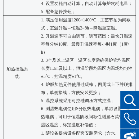
4.
设置功耗自动计算，自动计算每炉次耗电量；
5.
配备急停按钮；
1.
满足使用温度
1200~1400℃
，工艺节拍为间歇
式，室温升温
→
恒温
2~8h→
降温至室温。
2.
升温速率可自由调节，调节范围：最快升温速
率每分钟
10
度、最慢升温速率每小时
1
度（
1
度
/
h
）
3.
3
个及以上温区，温区长度需确保炉管均温区
长度
1.3m
及以上，恒温阶段均温区内温场均匀性
加热控温系
统
±5℃
，控温精度
±1℃
。
4.
炉膛加热元件使用硅碳棒，四周或上下并联排
布，单侧接线，方便安装更换；
5.
温控系统采用可控硅调压方式控温；
6.
测温热电偶使用
S
分度热电偶，单独设置一路
热电偶，可用于恒温阶段间歇性测量石英管内均
温区温度，标定温度补偿值；
1.
随设备提供设备配套安装需求（含水、电、