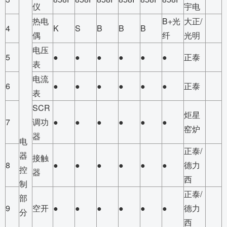
仪
宇电
热电
B+光
大正/
4
K
S
B
B
B
偶
纤
光明
电压
5
●
●
●
●
●
●
正泰
表
电流
6
●
●
●
●
●
●
正泰
表
SCR
炬星
7
调功
●
●
●
●
●
●
窑炉
器
电
正泰/
器
接触
8
●
●
●
●
●
●
德力
控
器
西
制
正泰/
部
9
空开
●
●
●
●
●
●
德力
分
西