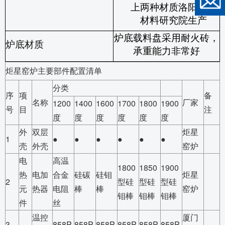
上两种材质洛阳耐火
材料研究院生产
炉底载料盘采用耐火砖，
炉底材质
承重能力非常好
炬星窑炉主要部件配置清单
分类
序
项
备
名称
厂家
1200
1400
1600
1700
1800
1900
号
目
注
度
度
度
度
度
度
外
双层
炬星
1
●
●
●
●
●
●
壳
外壳
窑炉
电
高温
1800
1850
1900
热
电加
合金
硅碳
硅钼
炬星
2
型硅
型硅
型硅
元
热器
电阻
棒
棒
窑炉
钼棒
钼棒
钼棒
件
丝
温控
厦门
3
858P
858P
858P
858P
858P
858P