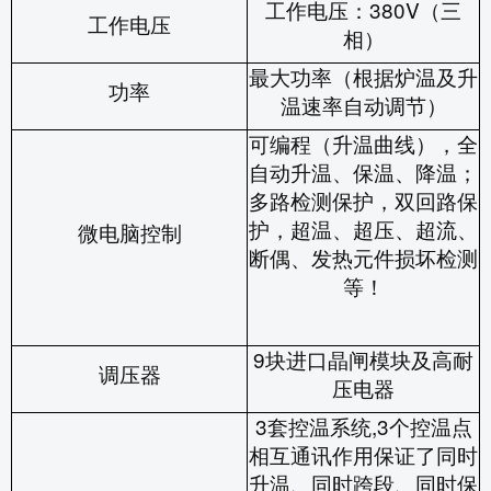
工作电压：
380V
（三
工作电压
相）
最大功率（根据炉温及升
功率
温速率自动调节）
可编程（升温曲线），全
自动升温、保温、降温；
多路检测保护，双回路保
护，超温、超压、超流、
微电脑控制
断偶、发热元件损坏检测
等！
9
块进口晶闸模块及高耐
调压器
压电器
3
套控温系统
,3
个控温点
相互通讯作用保证了同时
升温、同时跨段、同时保