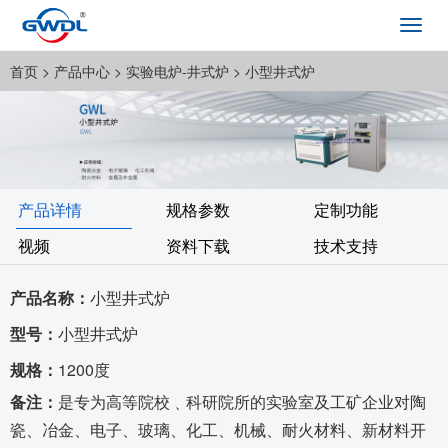
Toggl
navig
首页
> 产品中心 >
实验电炉-井式炉
> 小型井式炉
产品详情
规格参数
定制功能
视频
资料下载
技术支持
产品名称：
小型井式炉
型号：
小型井式炉
规格：
1200度
备注：
是专为高等院校﹑科研院所的实验室及工矿企业对陶
瓷、冶金、电子、玻璃、化工、机械、耐火材料、新材料开