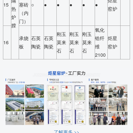
隔
炬星
15
塞砖
○
●
●
●
●
●
热
窑炉
（内
炉
门）
膛
氧化
刚玉
刚玉
刚玉
承烧
石英
石英
锆纤
炬星
16
莫来
莫来
莫来
板
陶瓷
陶瓷
维
窑炉
石
石
石
2100
了解更多 >>