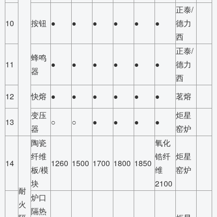
正泰/
10
按钮
●
●
●
●
●
●
德力
西
正泰/
蜂鸣
11
●
●
●
●
●
●
德力
器
西
12
快熔
●
●
●
●
●
●
茗熔
变压
炬星
13
○
○
●
●
●
●
器
窑炉
陶瓷
氧化
纤维
锆纤
炬星
14
1260
1500
1700
1800
1850
板/模
维
窑炉
块
2100
耐
炉口
火
隔热