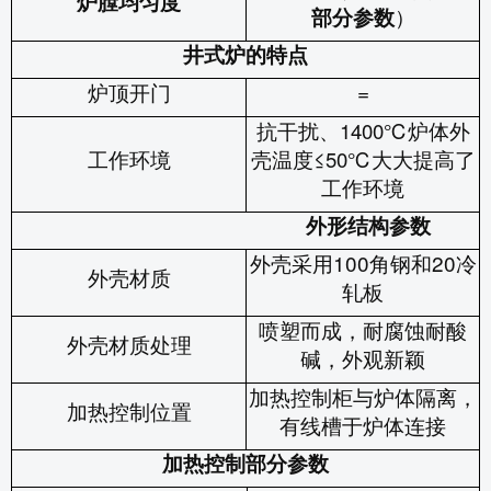
炉膛均匀度
）
部分参数
井式炉的特点
炉顶开门
=
抗干扰、
炉体外
1400℃
工作环境
壳温度
大大提高了
≤50℃
工作环境
外形结构参数
外壳采用
100
角钢和
20
冷
外壳材质
轧板
喷塑而成，耐腐蚀耐酸
外壳材质处理
碱，外观新颖
加热控制柜与炉体隔离，
加热控制位置
有线槽于炉体连接
加热控制部分参数