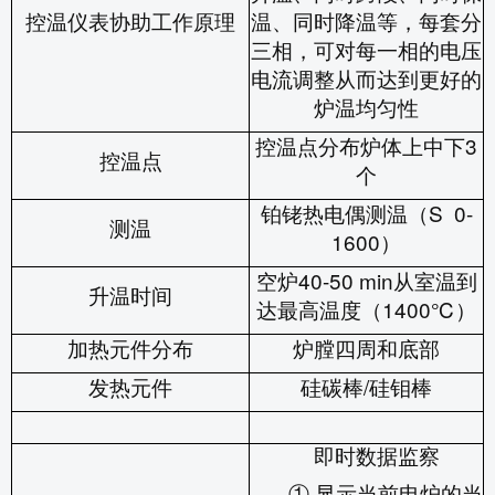
控温仪表协助工作原理
温、同时降温等，每套分
三相，可对每一相的电压
电流调整从而达到更好的
炉温均匀性
控温点分布炉体上中下
3
控温点
个
铂铑热电偶测温（
S
0-
测温
1600
）
空炉
40-50 min
从室温到
升温时间
达最高温度（
1400
℃
）
加热元件分布
炉膛四周和底部
发热元件
硅碳棒
硅钼棒
/
即时数据监察
① 显示当前电炉的当