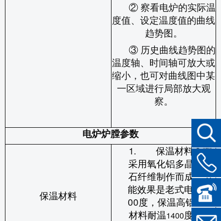
② 察看电炉的实际温
度值、设定温度值的曲线
趋势图。
③ 历史曲线趋势图的
温度轴、时间轴可放大或
缩小，也可对曲线图中某
一区域进行局部放大观
察。
电炉炉膛参数
保温材料全部
1.
采用氧化铝多晶莫来
石纤维制作而成，节
能效果是老式电炉
16
保温材料
00
度，保温高铝纤维
材料耐温
度，以
1400