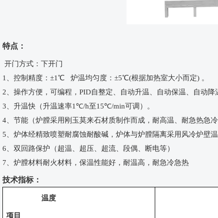
特点：
开门方式：下开门
1
、控制精度：
±1
℃ 炉温均匀度：
±
5
℃(根据加热室大小而定
)
。
2
、操作方便，可编程，
PID自整定、自动升温、自动保温、自动
3
、升温快（升温速率
1
℃/h至
15
℃/min可调）。
4
、节能（炉膛采用刚玉莫来石材质制作而成，耐高温、耐急热急冷
5
、炉体经精致喷塑耐腐蚀耐酸碱，炉体与炉膛隔离采用风冷炉壁温
6
、双回路保护（超温、超压、超流、段偶、断电等）
7
、炉膛材料耐火材料，保温性能好，耐温高，耐急冷急热
技术指标：
温度
项目