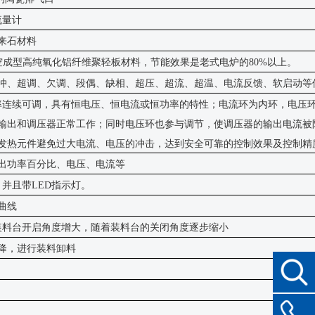
流量计
来石材料
空成型高纯氧化铝纤维聚轻板材料，节能效果是老式电炉的
80%以上。
冲、超调、欠调、段偶、缺相、超压、超流、超温、电流反馈、软启动等
率连续可调，具有恒电压、恒电流或恒功率的特性；电流环为内环，电压
输出和调压器正常工作；同时电压环也参与调节，使调压器的输出电流被
发热元件避免过大电流、电压的冲击，达到安全可靠的控制效果及控制精
出功率百分比、电压、电流等
次，并且带LED指示灯。
曲线
装料台开启角度增大，随着装料台的关闭角度逐步缩小
降，进行装料卸料