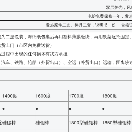
双层炉壳，风
电炉免费保修一年，发
发热原件二支、棒具二套，说明书一份
，合格
装为二层包装，海绵纸包裹后再用塑料薄膜缠绕，再用铁架底托固定
送货上门（市区内免费送货）
输过程中出现的任何损坏有我方承担
：汽车、铁路、轮船（外贸出口）、空运（外贸出口）运输，距离较
1400度
1600度
1700度
1800度
●
●
●
●
丝
硅碳棒
硅钼棒
1800型硅钼棒
1850型硅钼棒