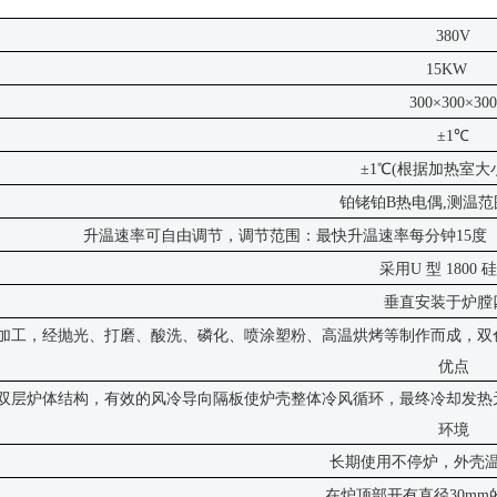
380V
15KW
300×300×300
±1℃
±1℃(根据加热室大
铂铑铂
B热电偶,
测温范
升温速率可自由调节，调节范围：最快升温速率每分钟
15度
采用
U 型 1800
垂直安装于炉膛
加工，经抛光、打磨、酸洗、磷化、喷涂塑粉、高温烘烤等制作而成，双
优点
双层炉体结构，有效的风冷导向隔板使炉壳整体冷风循环，最终冷却发热
环境
长期使用不停炉，外壳
在炉顶部开有直径
30m