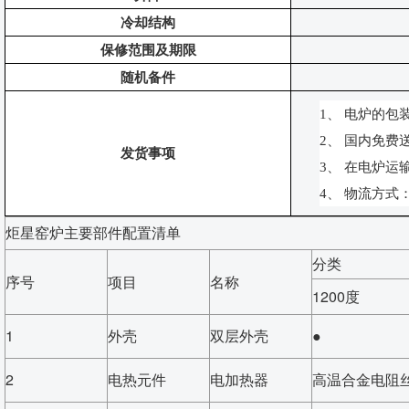
冷却结构
保修范围及期限
随机备件
1、
电炉的包
2、
国内免费
发货事项
3、
在电炉运
4、
物流方式
炬星窑炉主要部件配置清单
分类
序号
项目
名称
1200度
1
外壳
双层外壳
●
2
电热元件
电加热器
高温合金电阻