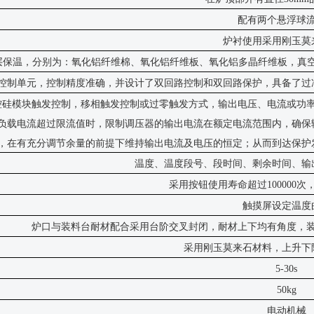
配有两个悬浮球
炉衬使用采用刚玉莫
层保温，分别为：氧化铝纤维棉、氧化铝纤维板、氧化铝多晶纤维板，真
控制单元，控制精度准确，并设计了双回路控制和双回路保护，具备了过
控硅模块触发控制，移相触发控制或过零触发方式，输出电压、电流或功
负载电流超过限流值时，限制调压器的输出电流在额定电流范围内，确保
，在有充分调节余量的前提下维持输出电流及电压的恒定；从而到达保护
温度、温度段号、段时间、剩余时间、输
采用按钮使用寿命超过
100000
触摸屏设定温度
炉口与装料台耐材配合采用台阶交叉封闭，耐材上下均有角度，
采用刚玉莫来石材料，上升下
5
-
30s
50kg
电动机械