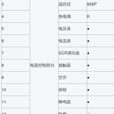
3
温控仪
858P
4
热电偶
K
5
电压表
●
6
电流表
●
7
SCR调功器
●
8
电器控制部分
接触器
●
9
空开
●
10
按钮
●
11
蜂鸣器
●
12
快熔
●