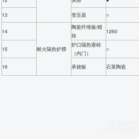
13
变压器
○
陶瓷纤维板/模
14
1260
块
炉口隔热塞砖
15
耐火隔热炉膛
○
（内门）
16
承烧板
石英陶瓷