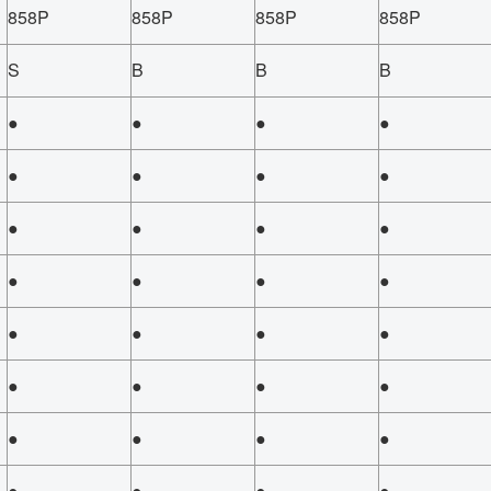
858P
858P
858P
858P
S
B
B
B
●
●
●
●
●
●
●
●
●
●
●
●
●
●
●
●
●
●
●
●
●
●
●
●
●
●
●
●
●
●
●
●