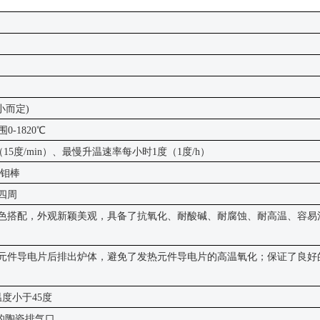
小而定)
围
0-1820℃
（15度/min）、最慢升温速率每小时1度（1度/h）
 硅钼棒
四周
色搭配，外观新颖美观，具备了抗氧化、耐酸碱、耐腐蚀、耐高温、容易
元件导电片后排出炉体，避免了发热元件导电片的高温氧化；保证了良好
温度小于
45度
m的陶瓷排气口