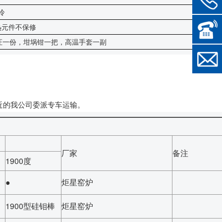
冷
热元件不保修
证一份，坩埚钳一把，高温手套一副
。
近的我公司委派专车运输。
厂家
备注
1900度
●
炬星窑炉
1900型硅钼棒
炬星窑炉