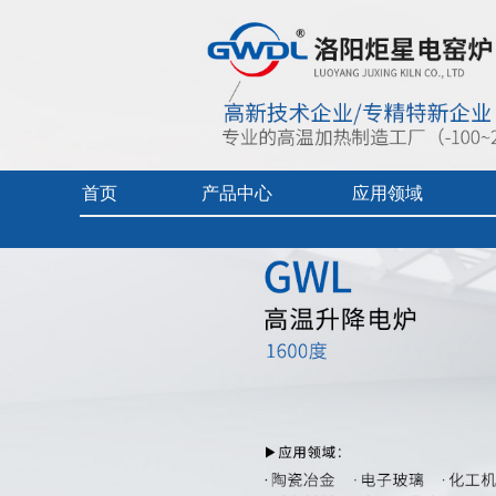
首页
产品中心
应用领域
首页
> 产品中心 >
实验电炉-升降炉
> 1600度高温升降电炉
实验电炉
热加工技术（真空/保护气氛）
企业视频
真空/气氛炉
燃料电池专用炉
产品中心目
工业电炉
热加工技术（空气）
产品使用及
电热烘干箱
工业陶瓷、玻璃
中频炉
先进材料、增材制造、铸造