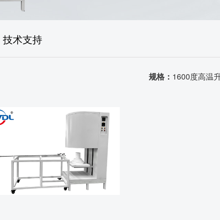
售后体系
生产场景
技术支持
荣誉资质
品质证书
规格：
1600度高温
发货场景