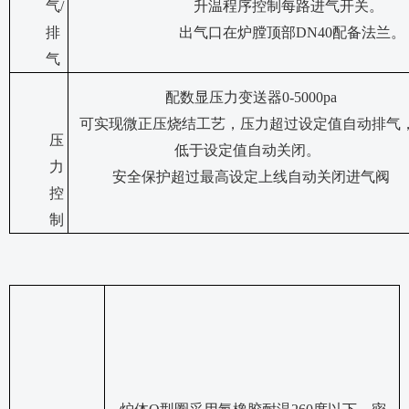
气
/
升温程序控制每路进气开关。
排
出气口在炉膛顶部
DN40配备法兰。
气
配数显压力变送器
0-5000pa
可实现微正压烧结工艺，压力超过设定值自动排气
压
低于设定值自动关闭。
力
安全保护超过最高设定上线自动关闭进气阀
控
制