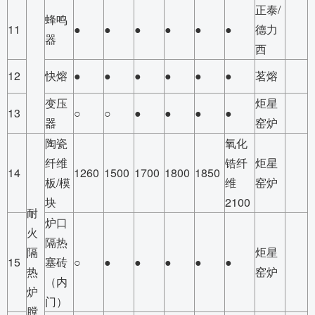
正泰/
蜂鸣
11
●
●
●
●
●
●
德力
器
西
12
快熔
●
●
●
●
●
●
茗熔
变压
炬星
13
○
○
●
●
●
●
器
窑炉
陶瓷
氧化
纤维
锆纤
炬星
14
1260
1500
1700
1800
1850
板/模
维
窑炉
块
2100
耐
炉口
火
隔热
隔
炬星
15
塞砖
○
●
●
●
●
●
热
窑炉
（内
炉
门）
膛