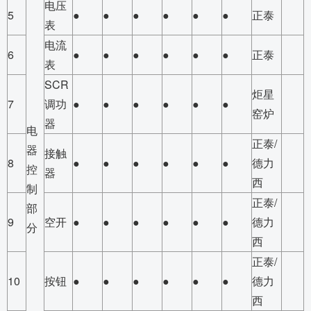
电压
5
●
●
●
●
●
●
正泰
表
电流
6
●
●
●
●
●
●
正泰
表
SCR
炬星
7
调功
●
●
●
●
●
●
窑炉
器
电
正泰/
器
接触
8
●
●
●
●
●
●
德力
控
器
西
制
正泰/
部
9
空开
●
●
●
●
●
●
德力
分
西
正泰/
10
按钮
●
●
●
●
●
●
德力
西