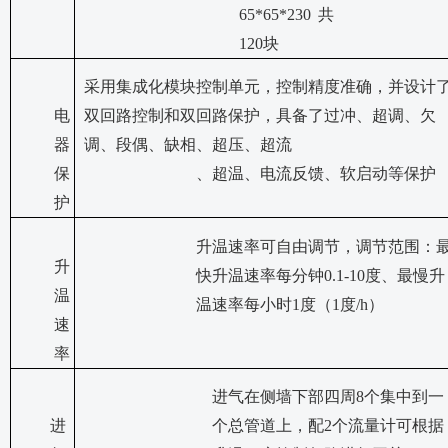
65*65*230
共
120
块
采用集成化模块控制单元，控制精度准确，并设计
电
双回路控制和双回路保护，具备了过冲、超调、欠
器
调、段偶、缺相、超压、超流
保
、超温、电流反馈、软启动等保护
护
升温速率可自由调节，调节范围：
升
快升温速率每分钟
0.1-10度、最慢升
温
温速率每小时1度（1度/h）
速
率
进气在侧墙下部四周
8个集中到一
进
个总管道上，配2个流量计可根据