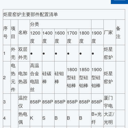
炬星窑炉主要部件配置清单
分类
序
项
备
名称
厂家
1200
1400
1600
1700
1800
1900
号
目
注
度
度
度
度
度
度
外
双层
炬星
1
●
●
●
●
●
●
壳
外壳
窑炉
电
高温
1800
1850
1900
热
电加
合金
硅碳
硅钼
炬星
2
型硅
型硅
型硅
元
热器
电阻
棒
棒
窑炉
钼棒
钼棒
钼棒
件
丝
温控
厦门
3
858P
858P
858P
858P
858P
858P
仪
宇电
热电
B+光
大正/
4
K
S
B
B
B
偶
纤
光明