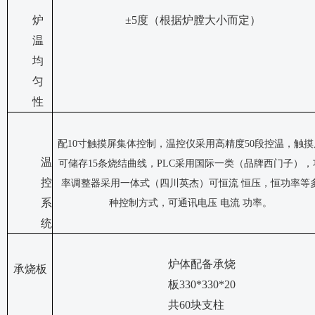
炉
±5度（根据炉膛大小而定）
温
均
匀
性
配
10寸触摸屏集体控制，温控仪采用高精度50段控温，触摸
温
可储存15条烧结曲线，PLC采用国际一类（品牌西门子），
控
率调整器采用一体式（四川英杰）可恒流 恒压，恒功率等
系
种控制方式，可通讯电压 电流 功率。
统
炉体配备承烧
承烧板
板
330*330*20
共60
块
支柱