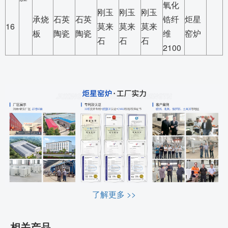
氧化
刚玉
刚玉
刚玉
承烧
石英
石英
锆纤
炬星
16
莫来
莫来
莫来
板
陶瓷
陶瓷
维
窑炉
石
石
石
2100
了解更多 >>
相关产品