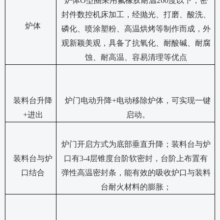
炉体
O型圈采用氟橡胶耐温260度以下，密
封件数控机床加工，经抛光、打磨、酸洗、
炉体
磷化、喷涂塑粉、高温烘烤等制作而成，外
观新颖美观，具备了抗氧化、耐酸碱、耐腐
蚀、耐高温、容易清理等优点
装料台升降
炉门电动升降
+电动移除炉体，可实现一键
+进出
启动。
炉门开启方式为底部垂直升降；装料台与炉
装料台与炉
口有
3-4层锥度台阶软密封，台阶上布置有
口结合
弹性高温密封条，能有效的吸收炉口与装料
台耐火材料的膨胀；