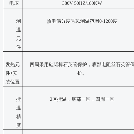
电压
380V 50HZ/180KW
测
热电偶分度号
K,测温范围0-1200度
温
元
件
发热元
四周采用硅碳棒石英管保护，底部电阻丝石英管
件
+安
护。
装位置
控
2区控温，底部一区，四周一区
温
精
度