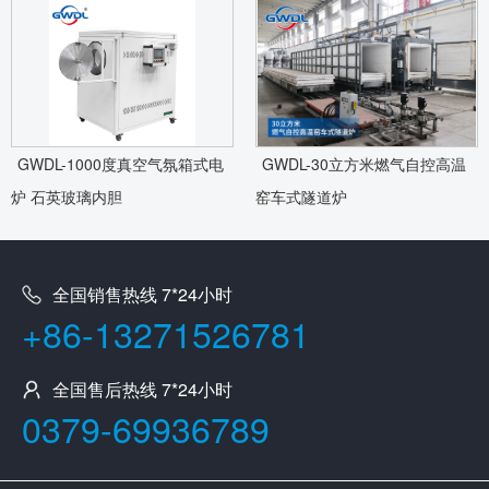
GWDL-1000度真空气氛箱式电
GWDL-30立方米燃气自控高温
炉 石英玻璃内胆
窑车式隧道炉
全国销售热线 7*24小时
+86-13271526781
全国售后热线 7*24小时
0379-69936789