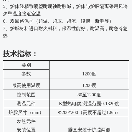
5、炉体经精致喷塑耐腐蚀耐酸碱，炉体与炉膛隔离采用风冷
炉壁温度接近室温
6、双回路保护（超温、超压、超流、段偶、断电等）
7、炉膛材料进口耐火材料，保温性能好，耐温高，耐急冷急
热
技术指标：
类别
参数
1
2
00度
最高使用温度
1
2
00度
控制范围
80至
12
00度
测温元件
K型热电偶,测温范围0-1320度
炉膛尺寸（
mm）
Φ200*200（高度不超过1.8m）
发热元件
安
装位置
垂直安装于炉膛两侧