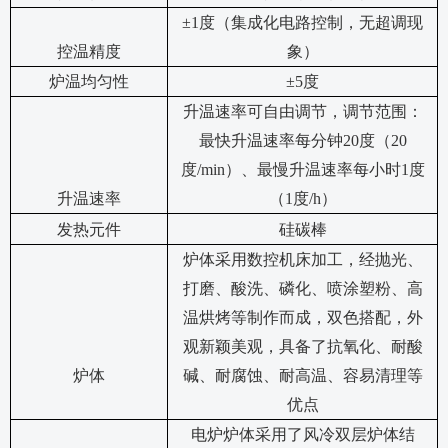
±1度（集成化电路控制，无超调现
控温精度
象）
炉温均匀性
±
5
度
升温速率可自由调节，调节范围：
最快升温速率每分钟
20
度（
20
度
/min）、最慢升温速率每小时1度
升温速率
（1度/h）
发热元件
硅碳棒
炉体采用数控机床加工，经抛光、
打磨、酸洗、磷化、喷涂塑粉、高
温烘烤等制作而成
，双色搭配，外
观新颖美观，具备了抗氧化、耐酸
炉体
碱、耐腐蚀、耐高温、容易清理等
优点
电炉炉体采用了风冷双层炉体结