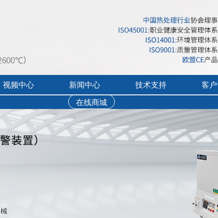
视频中心
新闻中心
技术支持
客户
加装气体泄漏报警装置）
在线商城
行业展会活动
售后服务
实验炉客户评价
录宣传视频
公司新闻
免费培训
工业炉客户评价
操作讲解视频
新品上市
文字资料下载
真空气氛炉客户评
视频资料下载
耐火隔热材料客户
软件下载
烘干箱客户评价