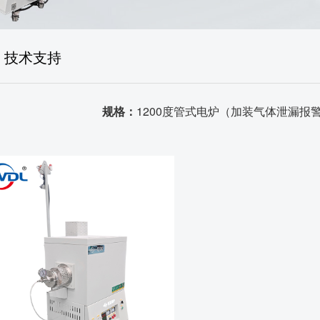
售后体系
生产场景
技术支持
荣誉资质
规格：
品质证书
1200度管式电炉（加装气体泄漏报
发货场景