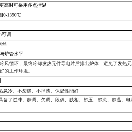
要求更高时可采用多点控温
0-1350℃
in可调
阻丝
与炉管水平
冷风循环，最终冷却发热元件导电片后排出炉体，避免了发热元
好的工作环境。
计
热急冷、不裂缝、不掉渣、保温性能好
具备了过冲、超调、欠调、段偶、缺相、超压、超流、超温、电