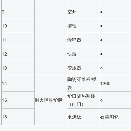
9
空开
●
10
按钮
●
11
蜂鸣器
●
12
快熔
●
13
变压器
○
陶瓷纤维板/模
14
1260
块
炉口隔热塞砖
15
耐火隔热炉膛
○
（内门）
16
承烧板
石英陶瓷