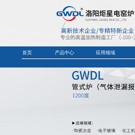
首页
产品中心
应用领域
首页
> 产品中心 >
实验电炉-热压炉
> 1200度管式电炉（
实验电炉
热加工技术（真空/保护气氛）
企业视频
真空/气氛炉
燃料电池专用炉
产品中心目
工业电炉
热加工技术（空气）
产品使用及
电热烘干箱
工业陶瓷、玻璃
中频炉
先进材料、增材制造、铸造