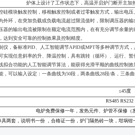
炉体上设计了工作状态下，高温开启炉门断开主加
控硅模块触发控制，移相触发控制或者过零触发方式，输出电压
为外环，在突加负载或负载电流超过限流值时，限制调压器的输
压器的输出电流被限制在额定电流范围内，在有充分调节余量的
，达到安全可靠的控制效果及控制精度。
制仪，备标准
PID、人工智能调节APID或MPT等多种调节方
可实现任意斜率的升、降温控制，具有跳转（循环）、运行、暂
线拟合功能的人工智能调节算法，能获得光滑平顺的曲线控制效
能，可以输入设定：一条曲线为50段，两条曲线28段/条，三条
≤45度
RS485 RS232
电炉免费保修一年，发热元件、炉管不保修（
棒具两套，说明书一份
，合格证一份，炉门隔热砖一块，坩埚钳