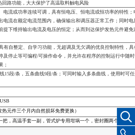
热回路功能，大大保护了高温取料触电风险
、电流或功率连续可调，具有恒电压、恒电流或恒功率的特性；
出电流在额定电流范围内，确保输出和调压器正常工作；同时电
前提下维持输出电流及电压的恒定；从而到达保护发热元件避免
式，具有自整定、自学习功能，无超调及无欠调的优良控制特性，具
停及停止等可编程/可操作命令，并允许在程序的控制运行中随时
果；
曲线15段/条，五条曲线9段/条；可同时输入多条曲线，使用时可
 USB
发热元件三个月内自然损坏免费更换）
一把，高温手套一副，管式炉专用坩埚一个，密封圈两个