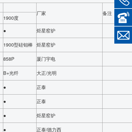
厂家
备注
1900度
●
炬星窑炉
1900型硅钼棒
炬星窑炉
858P
厦门宇电
B+光纤
大正/光明
●
正泰
●
正泰
●
炬星窑炉
●
正泰/德力西