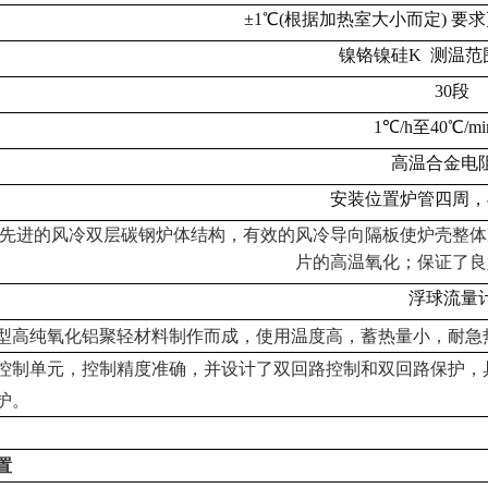
±1℃(根据加热室大小而定) 
镍铬镍硅
K 测温范围
30段
1℃/h至40℃/m
高温合金电
安装位置炉管四周，
先进的风冷双层碳钢炉体结构，有效的风冷导向隔板使炉壳整体
片的高温氧化；保证了良
浮球流量
型高纯氧化铝聚轻材料制作而成，使用温度高，蓄热量小，耐急
控制单元，控制精度准确，并设计了双回路控制和双回路保护，
护。
置