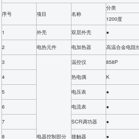
分类
序号
项目
名称
1200度
1
外壳
双层外壳
●
2
电热元件
电加热器
高温合金电阻
3
温控仪
858P
4
热电偶
K
5
电压表
●
6
电流表
●
7
SCR调功器
●
8
电器控制部分
接触器
●