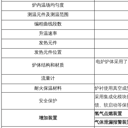
炉内温场均匀度
测温元件及测温范围
编程曲线段数
升温速率
发热元件
发热元件位置
电炉炉体采用了
炉体结构和材质
流量计
耐火保温材料
炉衬使用真空成
采用集成化模块
安全保护
馈、软启动等保
氢气点燃装置
增加装置
气体泄漏报警装