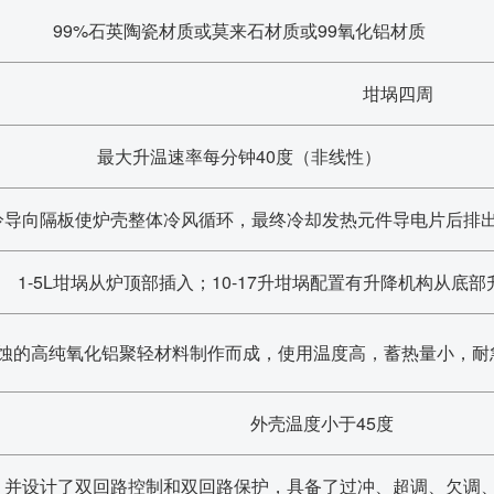
99%石英陶瓷材质或莫来石材质或99氧化铝材质
坩埚四周
最大升温速率每分钟40度（非线性）
冷导向隔板使炉壳整体冷风循环，最终冷却发热元件导电片后排
1-5L坩埚从炉顶部插入；10-17升坩埚配置有升降机构从底
蚀的高纯氧化铝聚轻材料制作而成，使用温度高，蓄热量小，耐
外壳温度小于45度
，并设计了双回路控制和双回路保护，具备了过冲、超调、欠调