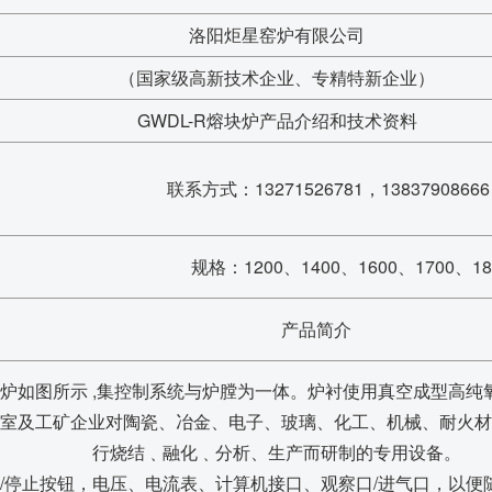
洛阳炬星窑炉有限公司
（国家级高新技术企业、专精特新企业）
GWDL-R熔块炉产品介绍和技术资料
联系方式：13271526781，13837908666
规格：1200、1400、1600、1700、1
产品简介
高温炉如图所示 ,集控制系统与炉膛为一体。炉衬使用真空成型高
室及工矿企业对陶瓷、冶金、电子、玻璃、化工、机械、耐火材
行烧结﹑融化﹑分析、生产而研制的专用设备。
/停止按钮，电压、电流表、计算机接口、观察口/进气口，以