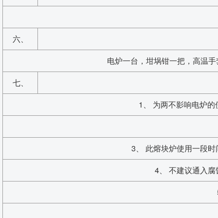
六、
电炉一台，坩埚钳一把，高温手
七、
1、 为两不影响电炉的
3、 此熔块炉使用一段
4、 不建议通入