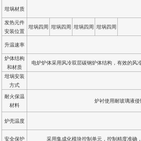
坩埚材质
发热元件
坩埚四周
坩埚四周
坩埚四周
坩埚四周
安装位置
升温速率
炉体结构
电炉炉体采用风冷双层碳钢炉体结构，有效的风
和材质
坩埚安装
方式
耐火保温
炉衬使用耐玻璃液侵
材料
炉壳温度
安全保护
采用集成化模块控制单元，控制精度准确