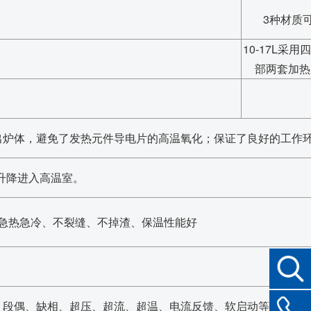
3种材质
10-17L采用
部两套加热
出炉体，避免了发热元件导电片的高温氧化；保证了良好的工作
部升降进入高温室。
急热急冷、不裂缝、不掉渣、保温性能好
、段偶、缺相、超压、超流、超温、电流反馈、软启动等保护。