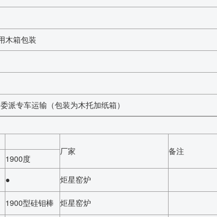
用木箱包装
司委派专车运输（包装为木托加纸箱）
厂家
备注
1900度
●
炬星窑炉
1900型硅钼棒
炬星窑炉