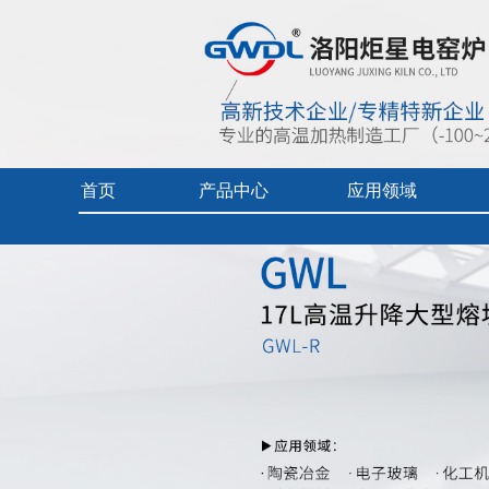
首页
产品中心
应用领域
首页
> 产品中心 >
实验电炉-熔块炉
> 17L高温升降大型熔块
实验电炉
热加工技术（真空/保护气氛）
企业视频
真空/气氛炉
燃料电池专用炉
产品中心目
工业电炉
热加工技术（空气）
产品使用及
电热烘干箱
工业陶瓷、玻璃
中频炉
先进材料、增材制造、铸造