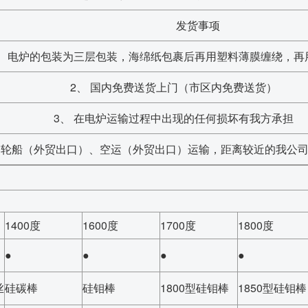
发货事项
、 电炉的包装为三层包装，海绵纸包裹后再用塑料薄膜缠绕，再
2、 国内免费送货上门（市区内免费送货）
3、 在电炉运输过程中出现的任何损坏有我方承担
、轮船（外贸出口）、空运（外贸出口）运输，距离较近的我公
1400度
1600度
1700度
1800度
●
●
●
●
丝
硅碳棒
硅钼棒
1800型硅钼棒
1850型硅钼棒