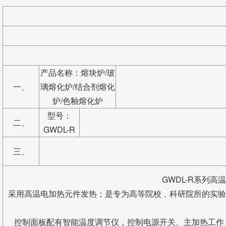
产品名称：熔块炉/玻
一、
璃熔化炉/结合剂熔化
炉/色釉熔化炉
型号：
二、
GWDL-R
三、
GWDL-R系列
采用高温电加热元件发热；是专为高等院校﹑科研院所的实验
控制面板配有智能温度调节仪，控制电源开关、主加热工作 