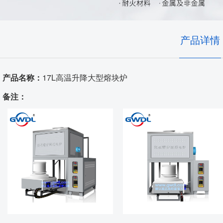
耐火隔热材料
实验室、电池材料
自动化控制
艺术陶瓷
产品详情
高温窑具
产品名称：
17L高温升降大型熔块炉
电炉配件
备注：
代工服务