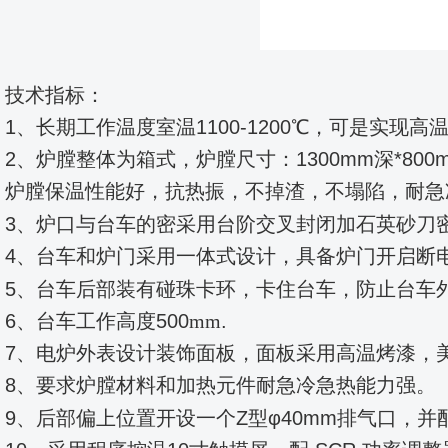
技术指标：
1、长期工作温度室温1100-1200℃，可是实现
2、炉膛整体为箱式，炉膛尺寸
：
1300mm深*800
炉膛保温性能好，抗热振，不掉渣，不塌陷，耐急
3、炉口与台车的密采用台阶交叉封闭加
石英砂刀
4、台车和炉门采用一体式设计，具备炉门开启断
5、
台车后部装有碰珠卡环，卡住台车，防止台车
6、台车工作高度500
mm
.
7、电炉外表设计装饰面板，面板采用高温烤漆，
8、要求炉膛材料和加热元件耐急冷急热能力强。
9、后部偏上位置开设一个
Z型φ40mm排气口
，并