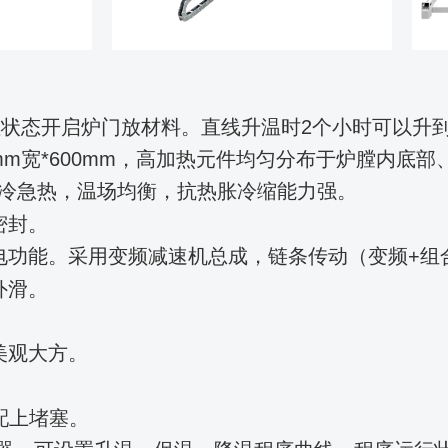
高温状态开启炉门放材料。直线升温时2个小时可以升到1
mm宽*600mm，
高
加热元件均匀分布于炉膛内底部
冷急热，温场均衡，抗热胀冷缩能力强。
密封
。
电功能。采用变频减速机总成，链条传动（变频+组
外滑。
美观大方。
配上堵塞。