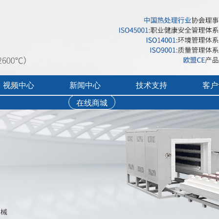
视频中心
新闻中心
技术支持
客户
台车电炉 电阻加热炉 高温合金电阻带
在线商城
行业展会活动
售后服务
实验炉客户评价
录宣传视频
公司新闻
免费培训
工业炉客户评价
操作讲解视频
新品上市
文字资料下载
真空气氛炉客户评
视频资料下载
耐火隔热材料客户
软件下载
烘干箱客户评价