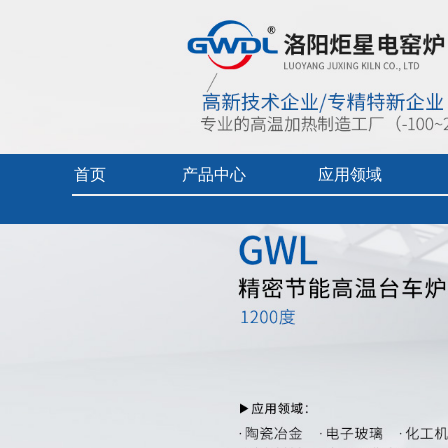
首页
产品中心
应用领域
首页
> 产品中心 >
实验电炉-熔块炉
> GWDL1200度精密
实验电炉
热加工技术（真空/保护气氛）
企业视频
真空/气氛炉
燃料电池专用炉
产品中心目
工业电炉
热加工技术（空气）
产品使用及
电热烘干箱
工业陶瓷、玻璃
中频炉
先进材料、增材制造、铸造