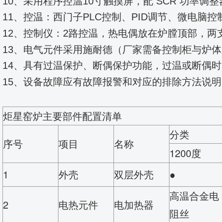
10、采用程序控温10寸触摸屏，配 SCR 功
11、控温：西门子PLC控制、PID调节、微电
12、控制仪：2路控温，热电偶放在炉膛顶部，
两
13、电气元件采用施耐德（
厂家需备控制柜与炉体
14、具有过温保护、断偶保护功能，过温或断偶
15、设备故障应有故障报警和对应的排除方法说明
炬星窑炉主要部件配置清单
分类
序号
项目
名称
1200度
1
外壳
双层外壳
●
高温合金电
2
电热元件
电加热器
阻丝