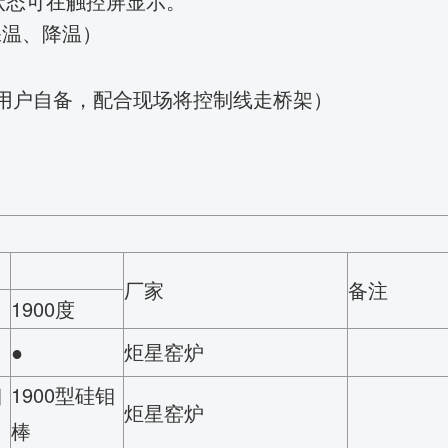
行状态可在触控屏显示。
保温、降温）
用户自备，配合现场将控制线走桥架）
厂家
备注
1900度
●
炬星窑炉
钼
1900型硅钼
炬星窑炉
棒