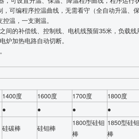
率调整器，可设置升温、保温、降温程序曲线，程序运
脑控制，可编程序控温曲线，无需看守（全自动升温、
支控温，一支测温
。
之间的补偿线、控制线、电机线预留35米，负载线
时电炉加热电路自动切断。
。
1400度
1600度
1700度
1800度
●
●
●
●
1800型硅钼
1850型硅
硅碳棒
硅钼棒
棒
棒