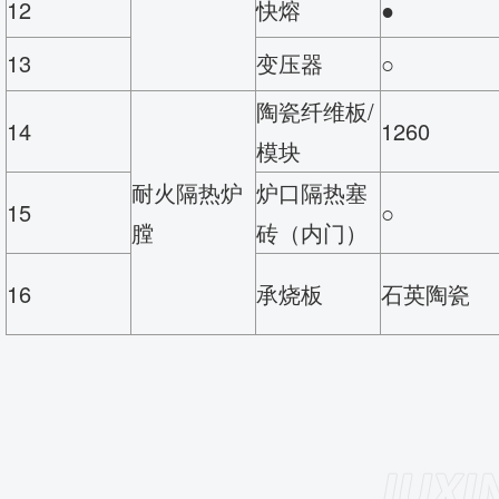
12
快熔
●
13
变压器
○
陶瓷纤维板/
14
1260
模块
耐火隔热炉
炉口隔热塞
15
○
膛
砖（内门）
16
承烧板
石英陶瓷