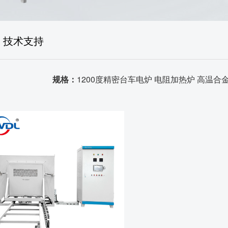
售后体系
生产场景
技术支持
荣誉资质
规格：
品质证书
1200度精密台车电炉 电阻加热炉 高温合
发货场景