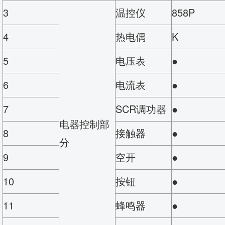
3
温控仪
858P
4
热电偶
K
5
电压表
●
6
电流表
●
7
SCR调功器
●
电器控制部
8
接触器
●
分
9
空开
●
10
按钮
●
11
蜂鸣器
●