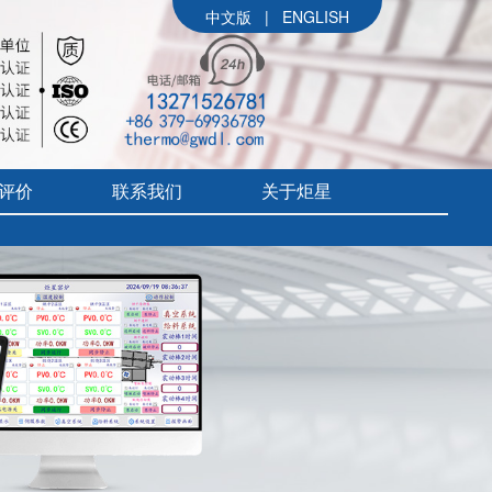
中文版
|
ENGLISH
评价
联系我们
关于炬星
公司简介
参展信息
价
炬星大事记
评价
企业文化
组织架构