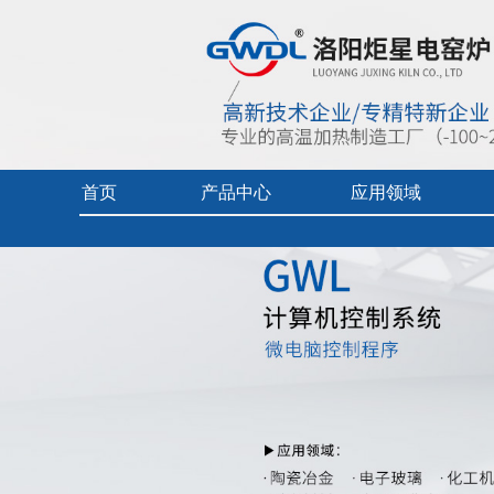
首页
产品中心
应用领域
首页
> 产品中心 >
加热控制柜
> 电炉计算机软件
实验电炉
热加工技术（真空/保护气氛）
企业视频
真空/气氛炉
燃料电池专用炉
产品中心目
工业电炉
热加工技术（空气）
产品使用及
电热烘干箱
工业陶瓷、玻璃
中频炉
先进材料、增材制造、铸造