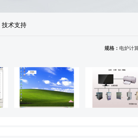
售后体系
生产场景
技术支持
荣誉资质
品质证书
规格：
电炉计
发货场景