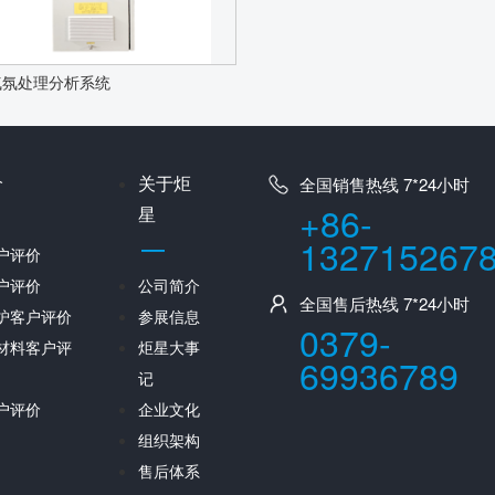
气氛处理分析系统
价
关于炬
全国销售热线 7*24小时
+86-
星
132715267
户评价
户评价
公司简介
全国售后热线 7*24小时
炉客户评价
参展信息
0379-
材料客户评
炬星大事
69936789
记
户评价
企业文化
组织架构
售后体系