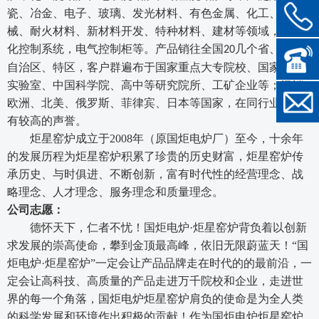
瓷、冶金、电子、玻璃、发光材料、有色金属、化工、机
械、耐火材料、新材料开发、特种材料、建材等领域，自动
化控制系统，电气控制柜等
。
产品销往全国
几个省、市、
20
自治区、特区，
客户群遍布于
国家重点大专院校、国家重点
实验室、中国科学院、高中等研究院所
、
工矿企业
等
；
远销
欧洲、北美、俄罗斯、菲律宾、日本等国家，在同行业中享
有较高的声誉。
炬星窑炉成立于
2008年
（原国炬电炉厂）
至今，十余年
的发展历程为炬星窑炉积累了珍贵的历史财富，炬星窑炉传
承历史、与时俱进、不断创新，富有时代性的经营理念、战
略理念、人才理念、服务理念和质量理念。
公司志愿：
德怀天下，仁者不忧！国炬电炉
·
炬星窑炉背负着以创新
求发展的崇高使命，攀到金顶最高峰，依旧无限蔚蓝天！
“国
炬电炉
·
炬星窑炉
”一定会让产品品牌走在时代的的最前沿，一
定会让高科技、高质量的产品走进万千院校和企业，走进世
界的每一个角落，国炬电炉炬星窑炉肩负的使命是为全人类
的科学发展和环境作出积极的贡献！作为国炬电炉炬星窑炉