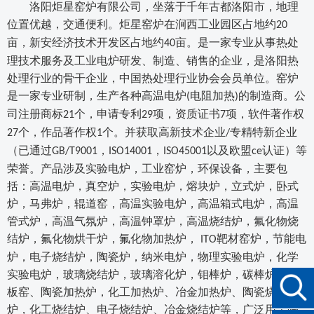
洛阳炬星窑炉有限公司，坐落于千年古都洛阳市，地理
位置优越，交通便利。炬星窑炉在涧西工业园区占地约
20
亩，新安经济技术开发区占地约
亩。是一家专业从事热处
40
理技术服务及工业电炉研发、制造、销售的企业，是洛阳热
处理行业的骨干企业，中国热处理行业协会会员单位。
窑炉
是一家专业研制，生产各种高温电炉
电阻加热
的制造商。公
(
)
司注册商标
个，申请专利
项，资质证书
项，软件著作权
21
29
7
个，作品著作权
个。
并获取
高新技术
企
业
专精特新企业
27
1
/
（已通过
，
，
以及欧盟
认证）
等
GB/T9001
ISO
1
4001
ISO4500
1
ce
荣誉。
产品涉及实验电炉，工业窑炉，环保设备，主要包
括：高温电炉，真空炉，实验电炉，熔块炉，立式炉，卧式
炉，马弗炉，辊道窑，高温实验电炉，高温箱式电炉，高温
管式炉，高温气氛炉，高温钟罩炉，高温烧结炉，氟化物烧
结炉，氟化物烘干炉，氟化物加热炉，
靶材窑炉，节能电
ITO
炉，电子烧结炉，陶瓷炉，纳米电炉，物理实验电炉，化学
实验电炉，玻璃烧结炉，玻璃溶化炉，钼棒炉，碳棒炉，推
板窑、陶瓷加热炉，化工加热炉、冶金加热炉、陶瓷烧结
炉，化工烧结炉、电子烧结炉、冶金烧结炉等，广泛用于陶