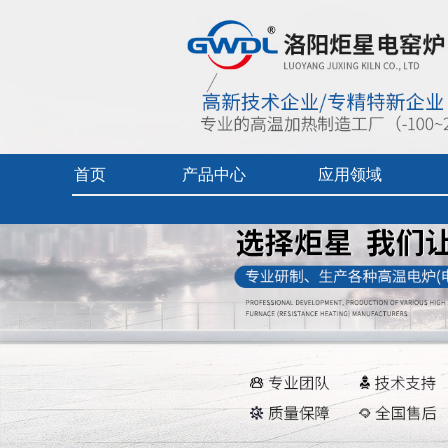
首页
产品中心
应用领域
实验电炉
热加工技术（真空/保护气氛）
企业视频
真空/气氛炉
燃料电池专用炉
产品中心目
工业电炉
热加工技术（空气）
产品使用及
电热烘干箱
工业陶瓷、玻璃
中频炉
先进材料、增材制造、铸造