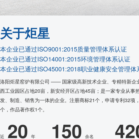
耐火隔热材料
实验室、电池材料
自动化控制
艺术陶瓷
关于炬星
高温窑具
本企业已通过ISO9001:2015质量管理体系认证
电炉配件
本企业已通过ISO14001:2015环境管理体系认证
代工服务
本企业已通过ISO45001:2018职业健康安全管理
洛阳炬星窑炉有限公司 —— 国家级高新技术企业、专精特新企
西工业园区占地20亩，新安经开区占地45亩；是一家专业从事
发、制造、销售为一体的企业。注册商标21个，申请专利32项，
个，作品著作权1个。
20
150
42
近
年
余名