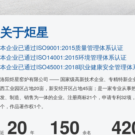
耐火隔热材料
实验室、电池材料
自动化控制
艺术陶瓷
关于炬星
高温窑具
本企业已通过ISO9001:2015质量管理体系认证
电炉配件
本企业已通过ISO14001:2015环境管理体系认证
代工服务
本企业已通过ISO45001:2018职业健康安全管理
洛阳炬星窑炉有限公司 —— 国家级高新技术企业、专精特新企
西工业园区占地20亩，新安经开区占地45亩；是一家专业从事
发、制造、销售为一体的企业。注册商标21个，申请专利32项，
个，作品著作权1个。
20
150
42
近
年
余名