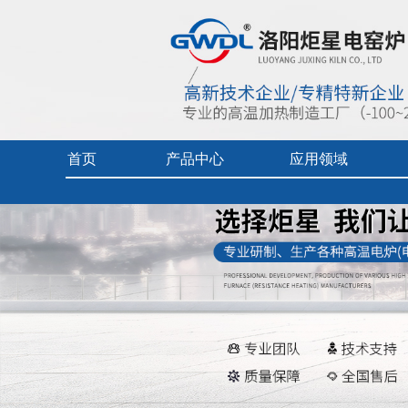
首页
产品中心
应用领域
实验电炉
热加工技术（真空/保护气氛）
企业视频
真空/气氛炉
燃料电池专用炉
产品中心目
工业电炉
热加工技术（空气）
产品使用及
电热烘干箱
工业陶瓷、玻璃
中频炉
先进材料、增材制造、铸造