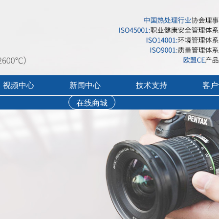
视频中心
新闻中心
技术支持
客户
在线商城
行业展会活动
售后服务
实验炉客户评价
录宣传视频
公司新闻
免费培训
工业炉客户评价
操作讲解视频
新品上市
文字资料下载
真空气氛炉客户评
视频资料下载
耐火隔热材料客户
软件下载
烘干箱客户评价