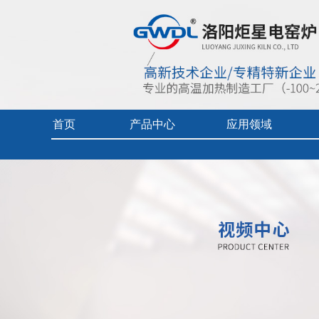
首页
产品中心
应用领域
首页
>
视频中心
>
产品使用及操作讲解视频
实验电炉
热加工技术（真空/保护气氛）
企业视频
真空/气氛炉
燃料电池专用炉
产品中心目
工业电炉
热加工技术（空气）
产品使用及
电热烘干箱
工业陶瓷、玻璃
中频炉
先进材料、增材制造、铸造