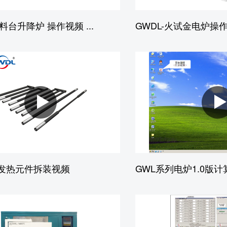
双料台升降炉 操作视频 ...
GWDL-火试金电炉操
 发热元件拆装视频
GWL系列电炉1.0版