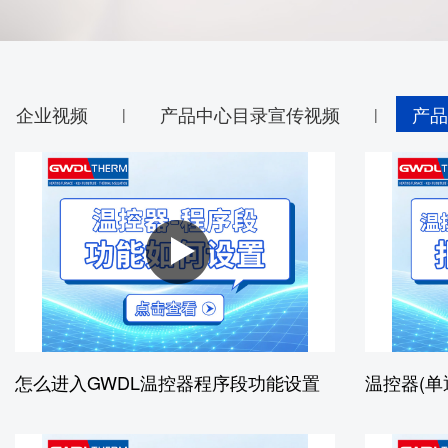
耐火隔热材料
实验室、电池材料
自动化控制
艺术陶瓷
高温窑具
企业视频
产品中心目录宣传视频
产品
|
|
电炉配件
代工服务
怎么进入GWDL温控器程序段功能设置
温控器(单