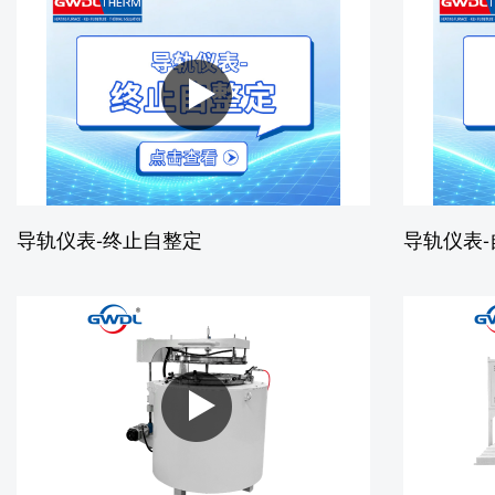
导轨仪表-终止自整定
导轨仪表