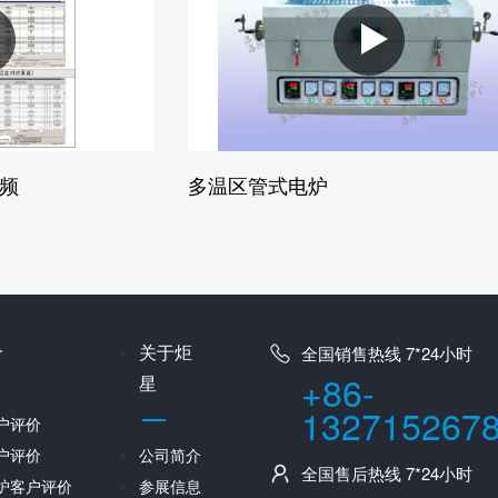
频
多温区管式电炉
价
关于炬
全国销售热线 7*24小时
+86-
星
132715267
户评价
户评价
公司简介
全国售后热线 7*24小时
炉客户评价
参展信息