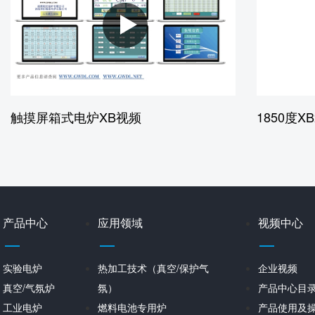
触摸屏箱式电炉XB视频
1850度
产品中心
应用领域
视频中心
实验电炉
热加工技术（真空/保护气
企业视频
真空/气氛炉
氛）
产品中心目
工业电炉
燃料电池专用炉
产品使用及