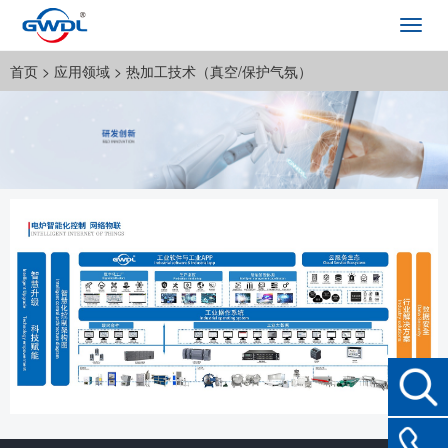
Toggl
navig
首页
>
应用领域
>
热加工技术（真空/保护气氛）