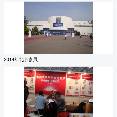
2014年北京参展