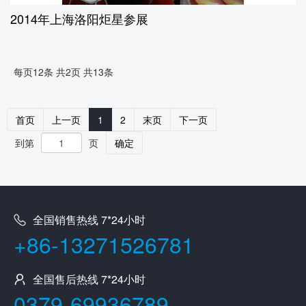
2014年上海洛阳炬星参展
每页12条 共2页 共13条
首页
上一页
1
2
末页
下一页
到第
页
确定
全国销售热线 7*24小时
+86-13271526781
全国售后热线 7*24小时
0379-69936789