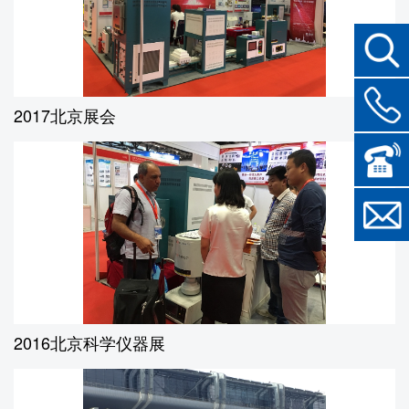
2017北京展会
2016北京科学仪器展